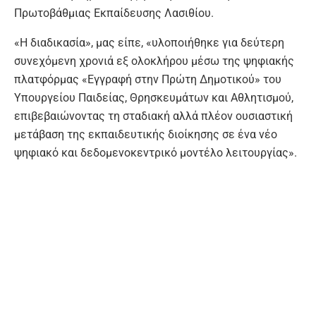
Πρωτοβάθμιας Εκπαίδευσης Λασιθίου.
«H διαδικασία», μας είπε, «υλοποιήθηκε για δεύτερη
συνεχόμενη χρονιά εξ ολοκλήρου μέσω της ψηφιακής
πλατφόρμας «Εγγραφή στην Πρώτη Δημοτικού» του
Υπουργείου Παιδείας, Θρησκευμάτων και Αθλητισμού,
επιβεβαιώνοντας τη σταδιακή αλλά πλέον ουσιαστική
μετάβαση της εκπαιδευτικής διοίκησης σε ένα νέο
ψηφιακό και δεδομενοκεντρικό μοντέλο λειτουργίας».
Καλύτερος προγραμματισμός
Ενημέρωσε πως σε πανελλαδικό επίπεδο
ολοκληρώθηκαν συνολικά 69.895 κατανομές μαθητών/-
τριών, ενώ τα αποτελέσματα της οριστικής κατανομής
ανακοινώθηκαν ήδη από τις 6 Μαΐου 2026, σχεδόν
δηλαδή έναν μήνα νωρίτερα σε σχέση με την