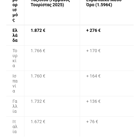
ορ
Τουρίστας 2025)
Όρο (1.596€)
ισ
μό
ς
Ελ
1.872 €
+ 276 €
λά
δα
Το
1.766 €
+ 170 €
υρ
κί
α
Ισ
1.760 €
+ 164 €
πα
νί
α
Γα
1.732 €
+ 136 €
λλ
ία
Ιτ
1.672 €
+ 76 €
αλ
ία