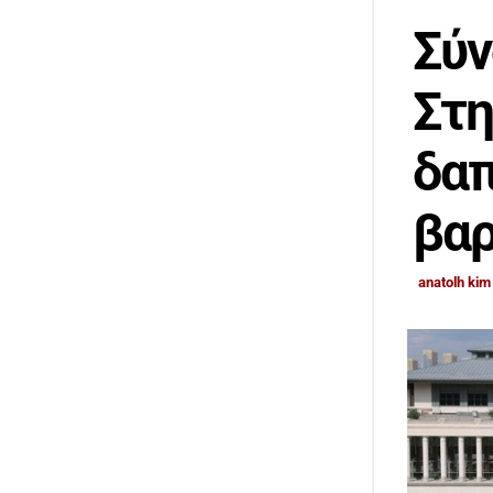
Σύν
Στη
δαπ
βαρ
anatolh kim