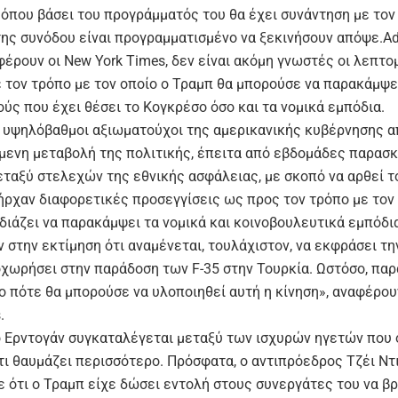
 όπου βάσει του προγράμματός του θα έχει συνάντηση με τον 
της συνόδου είναι προγραμματισμένο να ξεκινήσουν απόψε.Ad
έρουν οι New York Times, δεν είναι ακόμη γνωστές οι λεπτο
ε τον τρόπο με τον οποίο ο Τραμπ θα μπορούσε να παρακάμψε
ύς που έχει θέσει το Κογκρέσο όσο και τα νομικά εμπόδια.
 υψηλόβαθμοι αξιωματούχοι της αμερικανικής κυβέρνησης 
ίμενη μεταβολή της πολιτικής, έπειτα από εβδομάδες παρασ
ταξύ στελεχών της εθνικής ασφάλειας, με σκοπό να αρθεί τ
ήρχαν διαφορετικές προσεγγίσεις ως προς τον τρόπο με τον 
ιάζει να παρακάμψει τα νομικά και κοινοβουλευτικά εμπόδια
 στην εκτίμηση ότι αναμένεται, τουλάχιστον, να εκφράσει τ
οχωρήσει στην παράδοση των F-35 στην Τουρκία. Ωστόσο, παρ
ο πότε θα μπορούσε να υλοποιηθεί αυτή η κίνηση», αναφέρου
.
ο Ερντογάν συγκαταλέγεται μεταξύ των ισχυρών ηγετών που 
τι θαυμάζει περισσότερο. Πρόσφατα, ο αντιπρόεδρος Τζέι Ντ
 ότι ο Τραμπ είχε δώσει εντολή στους συνεργάτες του να β