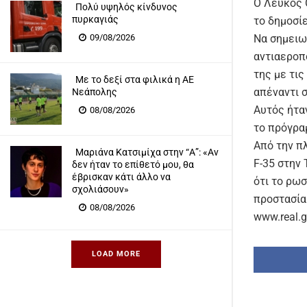
Ο Λευκός Ο
Πολύ υψηλός κίνδυνος
πυρκαγιάς
το δημοσί
09/08/2026
Να σημειω
αντιαεροπ
της με τι
Με το δεξί στα φιλικά η ΑΕ
απέναντι 
Νεάπολης
Αυτός ήταν
08/08/2026
το πρόγρα
Από την π
Μαριάνα Κατσιμίχα στην “Α”: «Αν
F-35 στην 
δεν ήταν το επίθετό μου, θα
έβρισκαν κάτι άλλο να
ότι το ρωσ
σχολιάσουν»
προστασία
08/08/2026
www.real.g
LOAD MORE