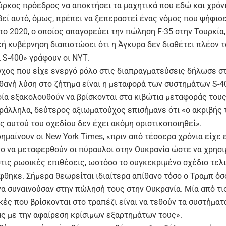
ύρκος πρόεδρος να αποκτήσει τα μαχητικά που εδώ και χρόνι
βεί αυτό, όμως, πρέπει να ξεπεραστεί ένας νόμος που ψήφισε
ο 2020, ο οποίος απαγορεύει την πώληση F-35 στην Τουρκία,
κή κυβέρνηση διαπιστώσει ότι η Άγκυρα δεν διαθέτει πλέον 
 S-400» γράφουν οι ΝΥΤ.
χος που είχε ενεργό ρόλο στις διαπραγματεύσεις δήλωσε σ
πιθανή λύση στο ζήτημα είναι η μεταφορά των συστημάτων S-
οία εξακολουθούν να βρίσκονται στα κιβώτια μεταφοράς τους
ράλληλα, δεύτερος αξιωματούχος επισήμανε ότι «ο ακριβής
ς αυτού του σχεδίου δεν έχει ακόμη οριστικοποιηθεί».
μαίνουν οι New York Times, «πριν από τέσσερα χρόνια είχε 
ο να μεταφερθούν οι πύραυλοι στην Ουκρανία ώστε να χρησ
στις ρωσικές επιθέσεις, ωστόσο το συγκεκριμένο σχέδιο τελ
φθηκε. Σήμερα θεωρείται ιδιαίτερα απίθανο τόσο ο Τραμπ όσο
να συναινούσαν στην πώλησή τους στην Ουκρανία. Μία από τι
κές που βρίσκονται στο τραπέζι είναι να τεθούν τα συστήματ
ας με την αφαίρεση κρίσιμων εξαρτημάτων τους».