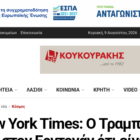
σοκομείων
Επικοινωνία
Κυριακή, 9 Αυγούστου, 2026
ΗΤΕΊΑ
ΛΑΣΊΘΙ
ΚΟΙΝΩΝΊΑ
ΚΡΉΤΗ
VIDEO
 νέα
Κόσμος
 York Times: O Τραμπ