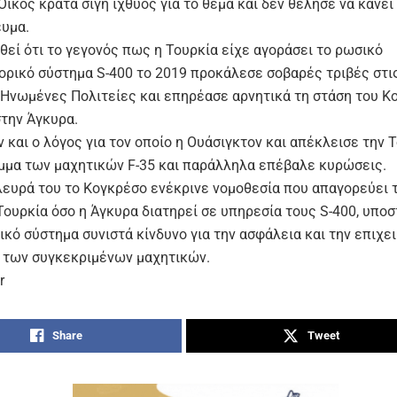
ίκος κρατά σιγή ιχθύος για το θέμα και δεν θέλησε να κάνει 
ευμα.
θεί ότι το γεγονός πως η Τουρκία είχε αγοράσει το ρωσικό
ορικό σύστημα S-400 το 2019 προκάλεσε σοβαρές τριβές στι
ς Ηνωμένες Πολιτείες και επηρέασε αρνητικά τη στάση του 
στην Άγκυρα.
 και ο λόγος για τον οποίο η Ουάσιγκτον και απέκλεισε την 
μμα των μαχητικών F-35 και παράλληλα επέβαλε κυρώσεις.
λευρά του το Κογκρέσο ενέκρινε νομοθεσία που απαγορεύει
Τουρκία όσο η Άγκυρα διατηρεί σε υπηρεσία τους S-400, υπο
ικό σύστημα συνιστά κίνδυνο για την ασφάλεια και την επιχε
 των συγκεκριμένων μαχητικών.
r
Share
Tweet