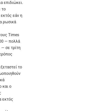
α επιδιώκει.
 το
 εκτός εάν η
τα ρωσικά
τους Times
400 — πολλά
 — σε τρίτη
 τρόπος
εξεταστεί το
ιμοποιηθούν
ικά
 και ο
ς
α εκτός