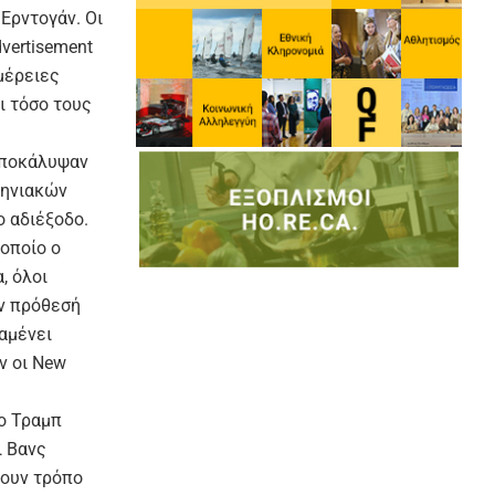
Ερντογάν. Οι
vertisement
μέρειες
ι τόσο τους
αποκάλυψαν
κηνιακών
ο αδιέξοδο.
οποίο ο
, όλοι
ην πρόθεσή
αμένει
ν οι New
ο Τραμπ
ι Βανς
ρουν τρόπο