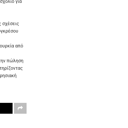
σχόλιο για
ς σχέσεις
Κογκρέσου
Τουρκία από
 την πώληση
στηρίζοντας
ιρησιακή