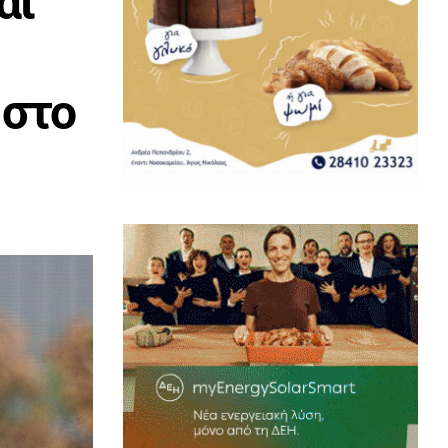
αι
 στο