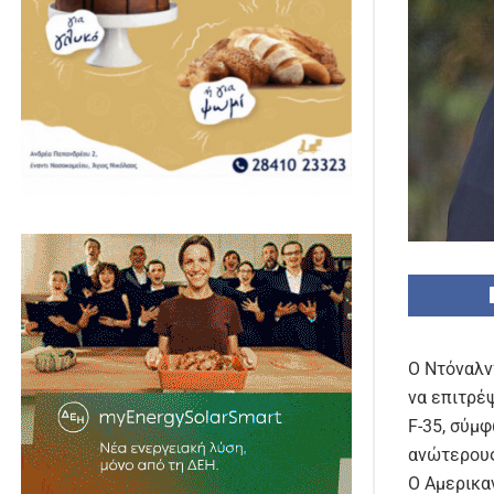
Ο Ντόναλντ
να επιτρέ
F-35, σύμ
ανώτερους
Ο Αμερικα