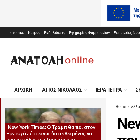
Ιστορικό
Καιρός
Εκδηλώσεις
Εφημερίες Φαρμακείων
Εφημερίες Νο
ΑΡΧΙΚΉ
ΆΓΙΟΣ ΝΙΚΌΛΑΟΣ
ΙΕΡΆΠΕΤΡΑ
Σ
Home
Άλλα
New
New York Times: O Τραμπ θα πει στον
Ερντογάν ότι είναι διατεθειμένος να
επανεντάξει την Τουρκία στο