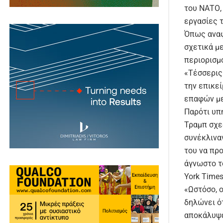
του ΝΑΤΟ,
εργασίες 
Όπως αναφ
σχετικά μ
περιορισμο
«Τέσσερις
την επικε
επαφών με
Παρότι υπ
Τραμπ σχεδ
συνέκλιναν
του να πρ
άγνωστο τ
York Times
«Ωστόσο, 
δηλώνει ό
αποκάλυψε