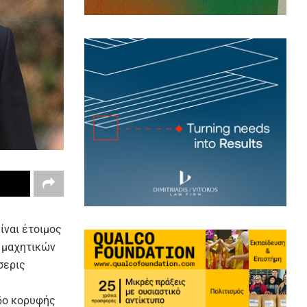
ίναι έτοιμος
h μαχητικών
σερις
οδο κορυφής