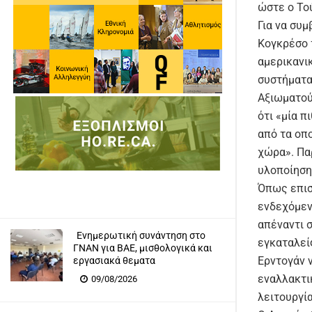
ώστε ο Το
Για να συμ
Κογκρέσο τ
αμερικανι
συστήματα
Αξιωματού
ότι «μία 
από τα οπ
χώρα». Πα
υλοποίηση
Όπως επιση
ενδεχόμεν
απέναντι 
Ενημερωτική συνάντηση στο
εγκαταλεί
ΓΝΑΝ για ΒΑΕ, μισθολογικά και
Ερντογάν 
εργασιακά θεματα
εναλλακτι
09/08/2026
λειτουργί