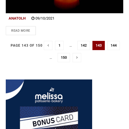
ANATOLH
09/10/2021
READ MORE
1
…
142
143
144
PAGE 143 OF 150
…
150