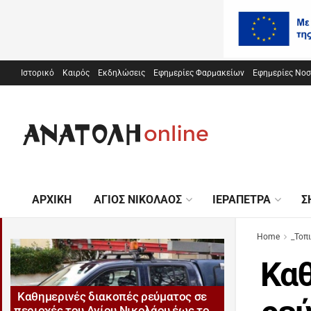
Ιστορικό
Καιρός
Εκδηλώσεις
Εφημερίες Φαρμακείων
Εφημερίες Νο
ΑΡΧΙΚΉ
ΆΓΙΟΣ ΝΙΚΌΛΑΟΣ
ΙΕΡΆΠΕΤΡΑ
Σ
Home
_Τοπ
Καθ
Καθημερινές διακοπές ρεύματος σε
περιοχές του Αγίου Νικολάου έως το