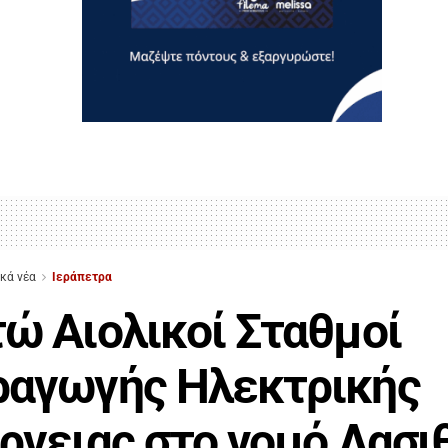
ικά νέα
Ιεράπετρα
ώ Αιολικοί Σταθμοί
ραγωγής Ηλεκτρικής
ργειας στο νομό Λασι