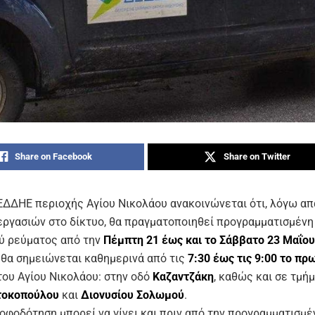
Share on Facebook
Share on Twitter
ΕΔΔΗΕ περιοχής Αγίου Νικολάου ανακοινώνεται ότι, λόγω α
εργασιών στο δίκτυο, θα πραγματοποιηθεί προγραμματισμένη
ύ ρεύματος από την
Πέμπτη 21 έως και το Σάββατο 23 Μαΐου
 θα σημειώνεται καθημερινά από τις
7:30 έως τις 9:00 το πρ
του Αγίου Νικολάου: στην οδό
Καζαντζάκη
, καθώς και σε τμή
τοκοπούλου
και
Διονυσίου Σολωμού
.
φοδότηση μπορεί να γίνει και πριν από την προγραμματισμέν