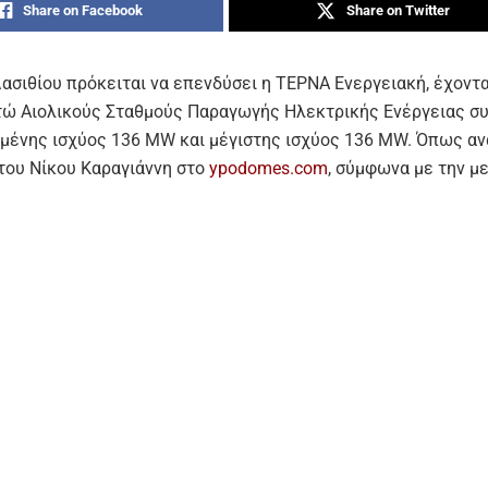
Share on Facebook
Share on Twitter
Λασιθίου πρόκειται να επενδύσει η ΤΕΡΝΑ Ενεργειακή, έχοντ
τώ Αιολικούς Σταθμούς Παραγωγής Ηλεκτρικής Ενέργειας σ
μένης ισχύος 136 MW και μέγιστης ισχύος 136 MW. Όπως αν
του Νίκου Καραγιάννη στο
ypodomes.com
, σύμφωνα με την μ
ντικών επιπτώσεων που θα βρίσκεται σε δημόσια διαβούλευ
υ, το έργο αφορά σε 8 ΑΣΠΗΕ συνολικής εγκατεστημένης ισχ
της ισχύος 136 MW στους Δήμους Ιεράπετρας και Σητείας της
ακής Ενότητας Λασιθίου. Το σύνολο των ανεμογεννητριών είν
να, οι 22 ανεμογεννήτριες θα είναι τύπου Vestas V150, ονομ
MW εκάστη και με ύψος πυλώνα Η= 105 μ. και οι 2 ανεμογεννή
υ Vestas V90, ονομαστικής ισχύος 2MW και με ύψος πυλώνα 8
Ε θα εγκατασταθούν στις θέσεις «Αφέντης-Παπούρα-Κλήρος-
Αρμούλα -Χάλαβρα-Μόδι-Αγριδομούρι και Κυμπάρα» της ΠΕ Λ
ένα, η εγκατεστημένη ισχύς για τον ΑΣΠΗΕ Αφέντης-Παπούρα 
ον Κλήρος-Καψάς 18 MW, για τον Ρωμανάτη 6 MW, για τον Αρμ