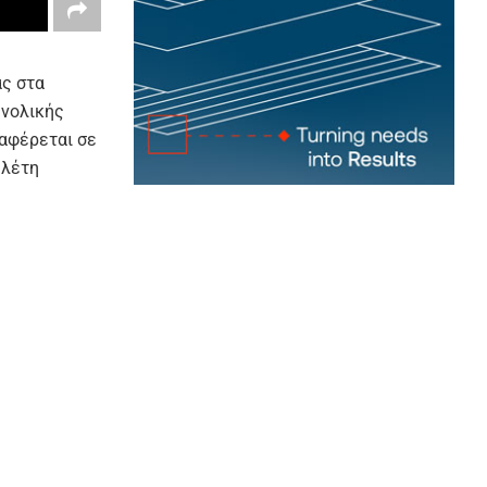
ας στα
υνολικής
αφέρεται σε
ελέτη
ση έως τις
ύος 136 MW
αι 24. Πιο
αστικής
τριες θα
0 μ..
Καψάς-
ασιθίου.
θα είναι 30
ούλα 30 MW,