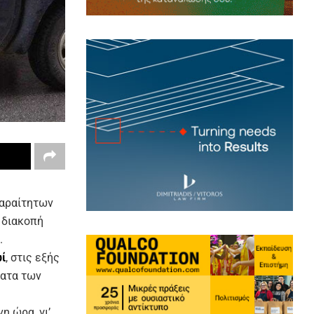
παραίτητων
 διακοπή
.
ωί
, στις εξής
ματα των
η ώρα, γι’