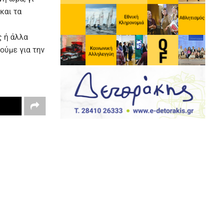
και τα
ς ή άλλα
ούμε για την