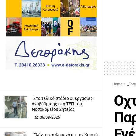
Home
_Τοπ
Οχτ
Στο τελικό στάδιο οι εργασίες
αναβάθμισης στα ΤΕΠ του
Νοσοκομείου Σητείας
Πα
06/08/2026
Ενέ
Γλέντι στη Φουρνή με τον Κωστή