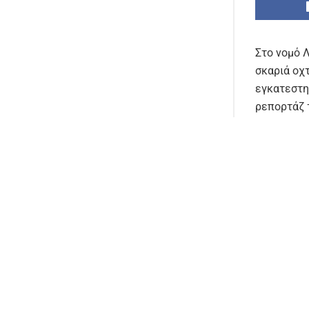
Στο νομό 
σκαριά οχ
εγκατεστη
ρεπορτάζ 
περιβαλλο
17 Ιουνίο
και μέγισ
Περιφερει
συγκεκριμέ
ισχύος 6 
είναι τύπο
Οι 8 ΑΣΠΗ
Ρωμανάτη-
Συγκεκριμ
MW, για τ