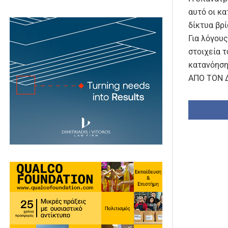
αυτό οι κ
δίκτυα βρ
Για λόγου
στοιχεία τ
κατανόηση
ΑΠΟ ΤΟΝ 