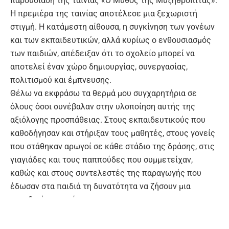
παρουσίαση της ταινίας «Ο Μύθος της Μυζηθρόπιτας».
Η πρεμιέρα της ταινίας αποτέλεσε μια ξεχωριστή
στιγμή. Η κατάμεστη αίθουσα, η συγκίνηση των γονέων
και των εκπαιδευτικών, αλλά κυρίως ο ενθουσιασμός
των παιδιών, απέδειξαν ότι το σχολείο μπορεί να
αποτελεί έναν χώρο δημιουργίας, συνεργασίας,
πολιτισμού και έμπνευσης.
Θέλω να εκφράσω τα θερμά μου συγχαρητήρια σε
όλους όσοι συνέβαλαν στην υλοποίηση αυτής της
αξιόλογης προσπάθειας. Στους εκπαιδευτικούς που
καθοδήγησαν και στήριξαν τους μαθητές, στους γονείς
που στάθηκαν αρωγοί σε κάθε στάδιο της δράσης, στις
γιαγιάδες και τους παππούδες που συμμετείχαν,
καθώς και στους συντελεστές της παραγωγής που
έδωσαν στα παιδιά τη δυνατότητα να ζήσουν μια
μοναδική εμπειρία.
Ιδιαίτερη αναφορά αξίζει στο Σύλλογο Ατόμων με
Αναπηρία «Γεώργιος Σουργιαδάκης». Ο Κωστής και η