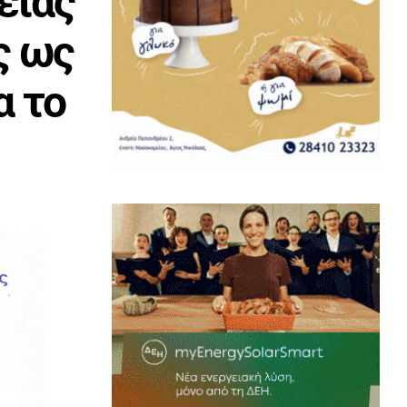
είας
ς ως
α το