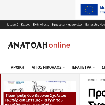
Ιστορικό
Καιρός
Εκδηλώσεις
Εφημερίες Φαρμακείων
Εφημερίες Νο
ΑΡΧΙΚΉ
ΆΓΙΟΣ ΝΙΚΌΛΑΟΣ
ΙΕΡΆΠΕΤΡΑ
Σ
Home
_Τοπ
Προ
Προκήρυξη 6ου Θερινού Σχολείου
Γεωπάρκου Σητείας «Τα ίχνη του
παρελθόντος ως εργαλείο