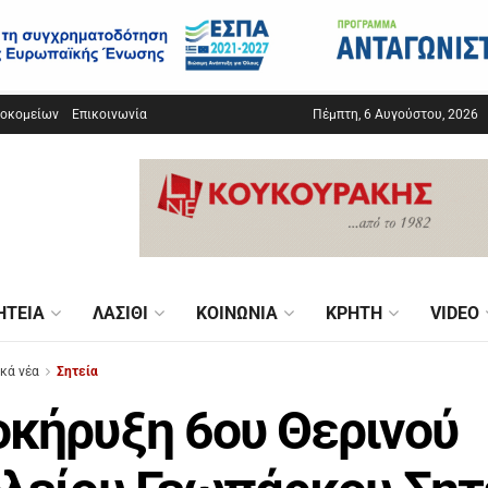
σοκομείων
Επικοινωνία
Πέμπτη, 6 Αυγούστου, 2026
ΗΤΕΊΑ
ΛΑΣΊΘΙ
ΚΟΙΝΩΝΊΑ
ΚΡΉΤΗ
VIDEO
ικά νέα
Σητεία
κήρυξη 6ου Θερινού