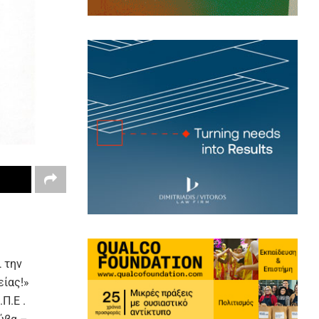
 την
είας!»
Π.Ε .