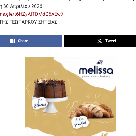
η 30 Απριλίου 2026
orms.gle/t6HZyAiTDMdQ5AEw7
ΤΗΣ ΓΕΩΠΑΡΚΟΥ ΣΗΤΕΙΑΣ
Share
Tweet