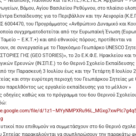
ς – Νεάπολης Λασιθίου και τα Κ.Π.Ε./Κ.Ε.ΠΕ.Α. Αρχανών – Ρο
νωγείων, Βάμου, Αγίου Βασιλείου Ρεθύμνου, στο πλαίσιο υλο
ντρα Εκπαίδευσης για το Περιβάλλον και την Αειφορία (Κ.Ε.Π
Σ 6004470, του Προγράμματος «Ανθρώπινο Δυναμικό και Κοι
 οποία συγχρηματοδοτείται από την Ευρωπαϊκή Ένωση (Ευρω
Ταμείο – Ε.Κ.Τ.+) και από εθνικούς πόρους, προτίθενται να
ουν, σε συνεργασία με το Παγκόσμιο Γεωπάρκο UNESCO Σητεί
«ΙΣΤΟΡΙΕΣ ΓΗΣ (GEO STORIES)», το 2ο Ε.Κ.Φ.Ε. Ηρακλείου και τ
ικών Ερευνών (ΙΝ.ΣΠ.Ε.) το 6ο Θερινό Σχολείο Εκπαίδευσης 
πό την Παρασκευή 3 Ιουλίου έως και την Τετάρτη 8 Ιουλίου 
τείας και στην ευρύτερη περιοχή του Γεωπάρκου Σητείας με 
 του παρελθόντος ως εργαλείο εκπαίδευσης για το μέλλον »
ς οδηγίες καθώς και το πρόγραμμα του 6ου Θερινού Σχολείο
δώ:
rive.google.com/file/d/1z1–MYyNMPXRu96L_MGxg7xwPlc7g4q
ng
ευτικοί που επιθυμούν να συμμετάσχουν στο 6ο Θερινό σχολε
 Σητείας παρακαλούνται να συμπληρώσουν την παρακάτω φ