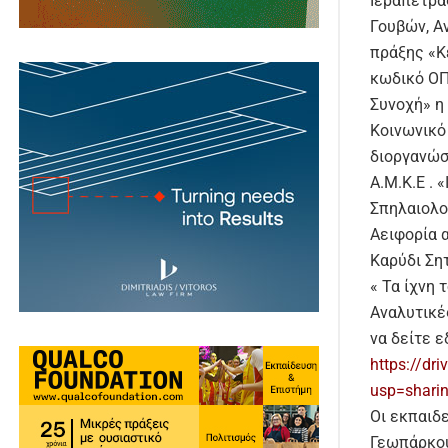
Ιεράπετρα
Γουβών, Α
πράξης «Κέ
κωδικό ΟΠ
Συνοχή» η
Κοινωνικό 
διοργανώσ
Α.Μ.Κ.Ε . 
Σπηλαιολογ
Aειφορία α
Καρύδι Ση
« Τα ίχνη
Αναλυτικέ
να δείτε ε
https://d
usp=shari
Οι εκπαιδ
Γεωπάρκου