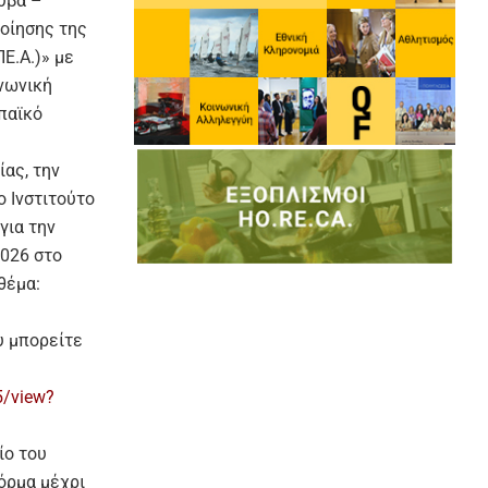
ύβα –
ποίησης της
Ε.Α.)» με
νωνική
παϊκό
ας, την
ο Ινστιτούτο
για την
2026 στο
θέμα:
υ μπορείτε
5/view?
ίο του
όρμα μέχρι