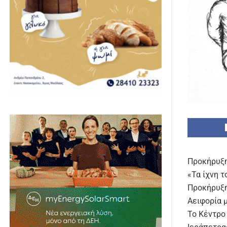
Προκήρυξη
«Τα ίχνη 
Προκήρυξη
Αειφορία μ
Το Κέντρο 