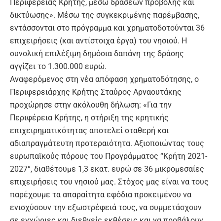
Περιφέρειας Κρήτης, μέσω δράσεων προβολής και
δικτύωσης
». Μέσω της συγκεκριμένης παρέμβασης,
εντάσσονται στο πρόγραμμα και χρηματοδοτούνται
36
επιχειρήσεις (και αντίστοιχα έργα)
του νησιού. Η
συνολική επιλέξιμη δημόσια δαπάνη της δράσης
αγγίζει το
1.300.000 ευρώ
.
Αναφερόμενος στη νέα απόφαση χρηματοδότησης, ο
Περιφερειάρχης Κρήτης
Σταύρος Αρναουτάκης
προχώρησε στην ακόλουθη δήλωση: «Για την
Περιφέρεια Κρήτης, η στήριξη της κρητικής
επιχειρηματικότητας αποτελεί σταθερή και
αδιαπραγμάτευτη προτεραιότητα. Αξιοποιώντας τους
ευρωπαϊκούς πόρους του Προγράμματος “
Κρήτη 2021-
2027
“, διαθέτουμε
1,3 εκατ. ευρώ
σε
36 μικρομεσαίες
επιχειρήσεις
του νησιού μας. Στόχος μας είναι να τους
παρέχουμε τα απαραίτητα εφόδια προκειμένου να
ενισχύσουν την εξωστρέφειά τους, να συμμετάσχουν
σε εγχώριες και διεθνείς εκθέσεις και να προβάλουν