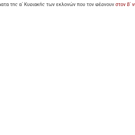
ατα της α΄ Κυριακής των εκλογών που τον φέρνουν
στον β΄ 
ην επόμενη Κυριακή απέναντι στον Μανώλη Μενεγάκη.
α εάν θα διαδραματίσει ρόλο το τι θα πράξουν στον β΄γύρο ο
και Γιώργος Φιλιππάκης, ο κ. Χαριτάκης είπε πως «προφανώς
λο, δεν αναμένουμε όμως να πάρουν κάποια επίσημη στήριξη
μος θα αποφασίσει με βάση τα πρόσωπα, τους επικεφαλής. Έχ
ραφής, έχουμε κάνει έναν έντονο αγώνα με βάση το ήθος και 
ωρώ ότι αυτό θα εκτιμηθεί και θα είμαστε αυτοί που θα κερδ
βδομάδα».
ι είμαστε ακλόνητο φαβορί» σημείωσε ο κ. Χαριτάκης.