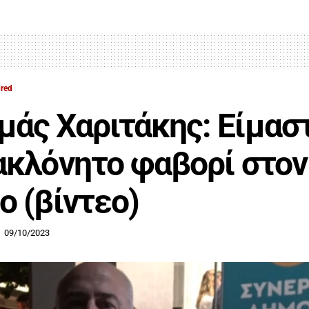
ured
άς Χαριτάκης: Είμασ
ακλόνητο φαβορί στον
ο (βίντεο)
09/10/2023