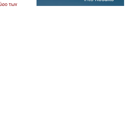
γύρο των
ι κ.κ. Χάρης
 και θα
, θεωρώ όμως
ουμε δείξει
τις αξίες
ίσουμε την