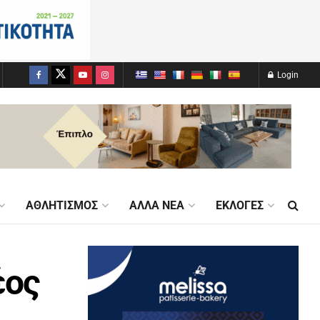
Login
ΑΘΛΗΤΙΣΜΌΣ
ΆΛΛΑ ΝΈΑ
ΕΚΛΟΓΈΣ
έος