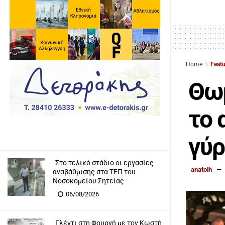
Home
Feat
Θωμ
το 
γύρ
Στο τελικό στάδιο οι εργασίες
anatolh
αναβάθμισης στα ΤΕΠ του
Νοσοκομείου Σητείας
06/08/2026
Γλέντι στη Φουρνή με τον Κωστή