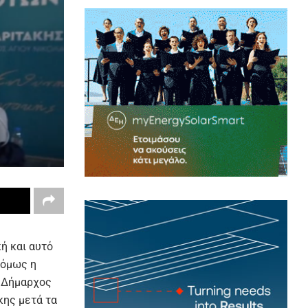
ή και αυτό
 όμως η
ς Δήμαρχος
κης μετά τα