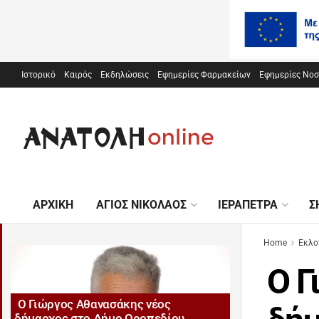
Ιστορικό
Καιρός
Εκδηλώσεις
Εφημερίες Φαρμακείων
Εφημερίες Νο
ΑΡΧΙΚΉ
ΆΓΙΟΣ ΝΙΚΌΛΑΟΣ
ΙΕΡΆΠΕΤΡΑ
Σ
Home
Εκλο
Ο Γ
Ο Γιώργος Αθανασάκης νέος
δήμαρχος στο Δήμο Οροπεδίου