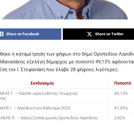
Share on Facebook
Share on Twitter
ηκε η καταμέτρηση των ψήφων στο δήμο Οροπεδίου Λασιθίου
Αθανασάκης εξελέγη δήμαρχος με ποσοστό 49,13% αφήνοντα
έση τον Ι. Στεφανάκη που έλαβε 28 ψήφους λιγότερες.
Συνδυασμός
Ποσοστό
ΚΗΣ Γ. – Λασίθι ώρα ευθύνης Γεώργιος
49,13%
κης
ΚΗΣ Ι. – Λασιθιώτικο Κάλεσμα 2023
47,95%
ΑΚΗΣ Κ. – Λαϊκή Συσπείρωση Οροπεδίου Λασιθίου
2,92%