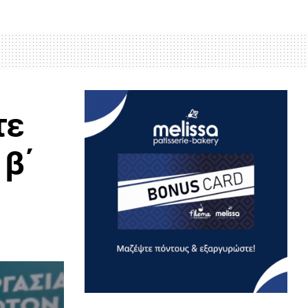
τε
 β΄