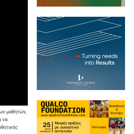
ων μαθητών,
ι να
αθητικής