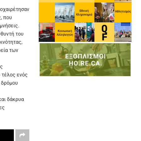
ποχαιρέτησαν
, που
μνήσεις.
υθυντή του
ινότητας,
ρεία των
ις
ο τέλος ενός
υ δρόμου
και δάκρυα
ες