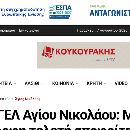
σοκομείων
Επικοινωνία
Παρασκευή, 7 Αυγούστου, 2026
ΗΤΕΊΑ
ΛΑΣΊΘΙ
ΚΟΙΝΩΝΊΑ
ΚΡΉΤΗ
VIDEO
ικά νέα
Άγιος Νικόλαος
ΓΕΛ Αγίου Νικολάου: 