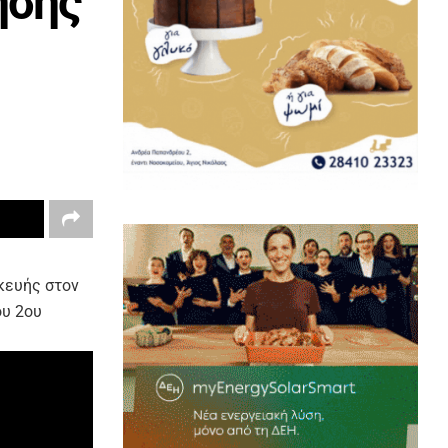
ησης
κευής στον
ου 2ου