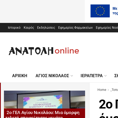
Ιστορικό
Καιρός
Εκδηλώσεις
Εφημερίες Φαρμακείων
Εφημερίες Νο
ΑΡΧΙΚΉ
ΆΓΙΟΣ ΝΙΚΌΛΑΟΣ
ΙΕΡΆΠΕΤΡΑ
Σ
Home
_Τοπ
2ο 
2ο ΓΕΛ Αγίου Νικολάου: Μια όμορφη
τελετή αποφοίτησης γεμάτη