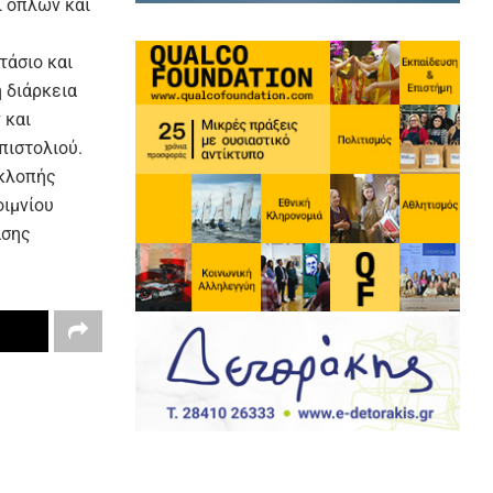
 όπλων και
τάσιο και
 διάρκεια
 και
πιστολιού.
οκλοπής
ιμνίου
ασης