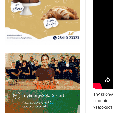
Την εκδήλ
οι οποίοι 
χειροκροτή