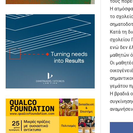
τους πορε
Η ατμόσφα
το σχολείο
σηματοδοτ
Κατά τη δι
σχολείου 
ενώ δεν έ
μαθητών ό
Οι μαθητές
οικογένειέ
σημαντικο
γεμάτου π
Η βραδιά 
συγκίνηση
αναμνήσει