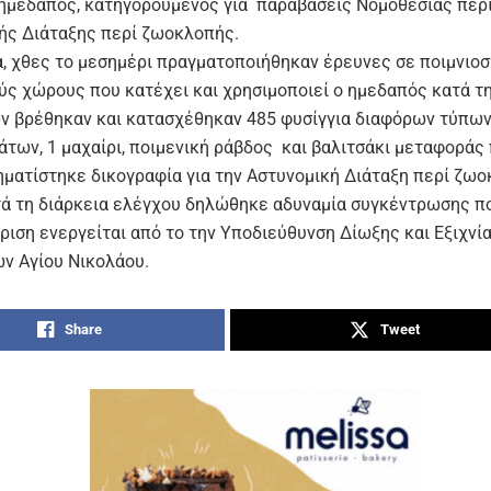
ημεδαπός, κατηγορούμενος για παραβάσεις Νομοθεσίας περί
ής Διάταξης περί ζωοκλοπής.
α, χθες το μεσημέρι πραγματοποιήθηκαν έρευνες σε ποιμνιοσ
ύς χώρους που κατέχει και χρησιμοποιεί ο ημεδαπός κατά τη
ν βρέθηκαν και κατασχέθηκαν 485 φυσίγγια διαφόρων τύπων
άτων, 1 μαχαίρι, ποιμενική ράβδος και βαλιτσάκι μεταφοράς 
ηματίστηκε δικογραφία για την Αστυνομική Διάταξη περί ζω
ά τη διάρκεια ελέγχου δηλώθηκε αδυναμία συγκέντρωσης πο
ριση ενεργείται από το την Υποδιεύθυνση Δίωξης και Εξιχνί
ν Αγίου Νικολάου.
Share
Tweet