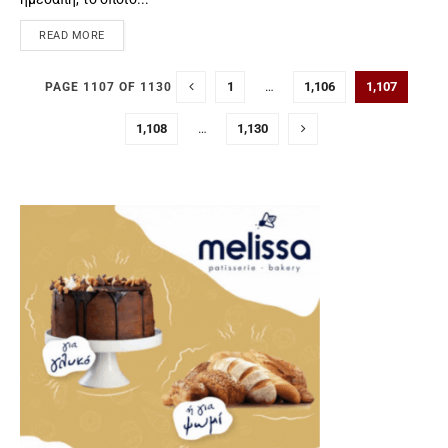
READ MORE
1
…
1,106
1,107
PAGE 1107 OF 1130
1,108
…
1,130