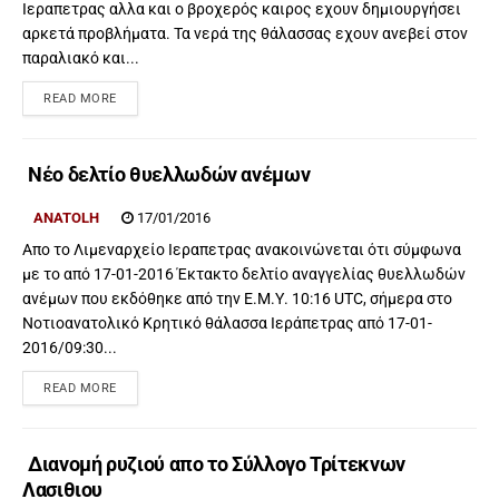
Ιεραπετρας αλλα και ο βροχερός καιρος εχουν δημιουργήσει
αρκετά προβλήματα. Τα νερά της θάλασσας εχουν ανεβεί στον
παραλιακό και...
READ MORE
Νέο δελτίο θυελλωδών ανέμων
ANATOLH
17/01/2016
Απο το Λιμεναρχείο Ιεραπετρας ανακοινώνεται ότι σύμφωνα
με το από 17-01-2016 Έκτακτο δελτίο αναγγελίας θυελλωδών
ανέμων που εκδόθηκε από την Ε.Μ.Υ. 10:16 UTC, σήμερα στο
Νοτιοανατολικό Κρητικό θάλασσα Ιεράπετρας από 17-01-
2016/09:30...
READ MORE
Διανομή ρυζιού απο το Σύλλογο Τρίτεκνων
Λασιθιου