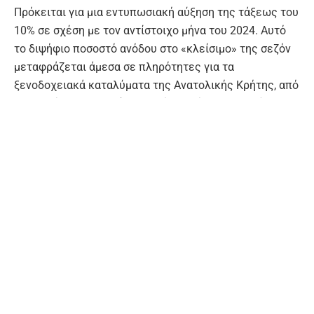
Πρόκειται για μια εντυπωσιακή αύξηση της τάξεως του
10% σε σχέση με τον αντίστοιχο μήνα του 2024. Αυτό
το διψήφιο ποσοστό ανόδου στο «κλείσιμο» της σεζόν
μεταφράζεται άμεσα σε πληρότητες για τα
ξενοδοχειακά καταλύματα της Ανατολικής Κρήτης, από
την Ελούντα και τον Άγιο Νικόλαο μέχρι την Ιεράπετρα
και τη Σητεία, δίνοντας πολύτιμη «ανάσα» στις τοπικές
επιχειρήσεις εστίασης και εμπορίου σε μια περίοδο
που παραδοσιακά οι τζίροι συρρικνώνονταν.
Ιστορικό Ρεκόρ: Μια ανάσα από τα 10 εκατομμύρια
Τα στοιχεία του δεκαμήνου (Ιανουάριος – Οκτώβριος
2025) είναι αποκαλυπτικά της δυναμικής. Συνολικά
εξυπηρετήθηκαν 9.595.298 επιβάτες (αφίξεις και
αναχωρήσεις). Για να γίνει αντιληπτό το μέγεθος της