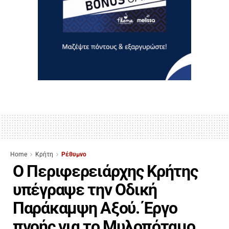
Home
Κρήτη
Ρέθυμνο
Ο Περιφερειάρχης Κρήτης
υπέγραψε την Οδική
Παράκαμψη Αξού. Έργο
πνοής για το Μυλοπόταμο