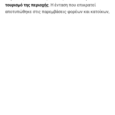
τουρισμό της περιοχής
. Η ένταση που επικρατεί
αποτυπώθηκε στις παρεμβάσεις φορέων και κατοίκων,
οι οποίοι υποστήριξαν ότι η συγκεκριμένη τοποθεσία
δεν πληροί τις απαραίτητες προϋποθέσεις για τη
φιλοξενία μεταναστών και ότι η απόφαση προωθείται
χωρίς ουσιαστική διαβούλευση με τις τοπικές
κοινωνίες.
Ο αντιπεριφερειάρχης Ηρακλείου, Νίκος Συριγωνάκης,
παρέπεμψε στο ομόφωνο ψήφισμα του Περιφερειακού
Συμβουλίου, το οποίο είχε ήδη εκφράσει αρνητική θέση
για τη συγκεκριμένη χωροθέτηση. Όπως ανέφερε, ο
χώρος του πρώην ΚΤΕΟ παραμένει ενεργός για
υπηρεσίες της Διεύθυνσης Συγκοινωνιών, ενώ
παράλληλα βρίσκεται κοντά σε μία από τις πιο
πολυσύχναστες τουριστικές και παραλιακές ζώνες του
νομού. Επιπλέον, επισήμανε ότι υπάρχουν ζητήματα