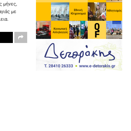
ς μήνες,
γιάς με
εια.