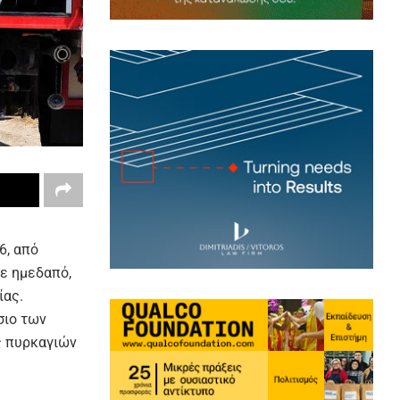
6, από
ε ημεδαπό,
ίας.
σιο των
ς πυρκαγιών