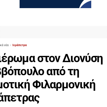
ικά νέα
Ιεράπετρα
έρωμα στον Διονύση
βόπουλο από τη
οτική Φιλαρμονική
άπετρας