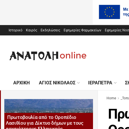
Ιστορικό
Καιρός
Εκδηλώσεις
Εφημερίες Φαρμακείων
Εφημερίες Νο
ΑΡΧΙΚΉ
ΆΓΙΟΣ ΝΙΚΌΛΑΟΣ
ΙΕΡΆΠΕΤΡΑ
Σ
Home
_Τοπ
Πρω
Πρωτοβουλία από το Οροπέδιο
Λασιθίου για Δίκτυο δήμων με τους
αρχαιότερους Ελληνικούς