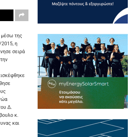
, μέσω της
/2015, η
ίνησε σειρά
 την
επισκέφθηκε
ύθησε
ους
νώα
του Δ.
βουλο κ.
υνας και