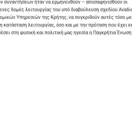
ν συναντήσεων ήταν να ερμηνευθούν – αποσαφηνισθούν οι
ενες δομές λειτουργίας του υπό διαβούλευση σχεδίου Αναδ
ομικών Υπηρεσιών της Κρήτης, να συγκριθούν αυτές τόσο με
η κατάσταση λειτουργίας, όσο και με την πρόταση που έχει ε
θέσει στη φυσική και πολιτική μας ηγεσία η Παγκρήτια Ένωση
ών Αστυνομίας. Κατά τον εποικοδομητικό διάλογο που είχαμε
ίσαμε την κρισιμότητα αλλά και τις απορρέουσες ωφέλειες 
και τους πολίτες από την πραγμάτωση ενός σχεδίου ορθολογ
ης και ανακατανομής των αστυνομικών υπηρεσιών και του α
ύ, τονίζοντας για πολλοστή φορά ό,τι μια επιδερμική μεταρ
 μόνο θα δεν βελτιώσει την παρούσα κατάσταση αλλά ενδεχο
σει επιπρόσθετα προβλήματα ως προς τις παρεχόμενες υπη
σης και την εμπέδωση του αισθήματος ασφάλειας στον πολίτ
αι ότι το προσεχές χρονικό διάστημα, έχουν προγραμματιστε
 συναντήσεις με τοπικούς φορείς (βουλευτές και δημάρχου
Νησιού, καθώς και με τη φυσική και πολιτική ηγεσία της Ελ
ς, υλοποιώντας τοιουτοτρόπως τις αποφάσεις των Αξιωματι