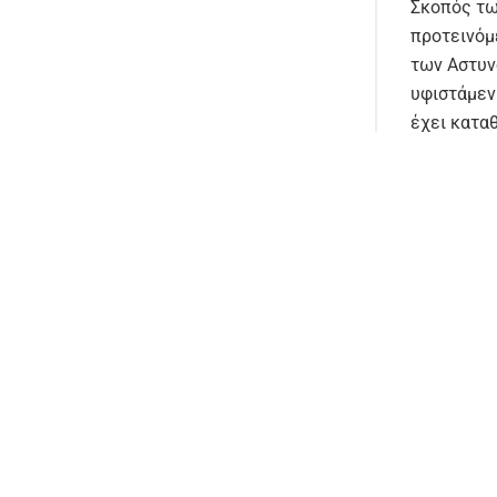
Σκοπός τω
προτεινόμ
των Αστυν
υφιστάμεν
έχει κατα
Αξιωματικ
υπερθεματ
κοινωνία 
ανασύστασ
προσωπικο
δομών όχι
δημιουργή
αστυνόμευ
Σημειώνετ
Ένωσή μας
Νομών του 
Αστυνομία