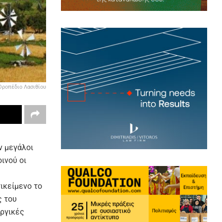
Οροπέδιο Λασιθίου
ν μεγάλοι
ινού οι
ικείμενο το
ς του
υργικές