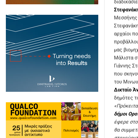
διαδικασί
Στεφανάκ
Μεσσήνης 
Στεφανάκη
αρχαίοι π
προβάλλου
μας βιομηχ
Μάλιστα σ
Γιάννης Σ
που σκηνο
του Μινωι
Δικταίο Ά
δημότες τ
«Πρόκειτα
δήμοι Ορο
έφερε στο
θα συμμετέ
στοχεύοντ