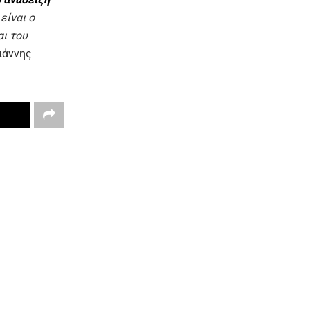
είναι ο
αι του
ιάννης