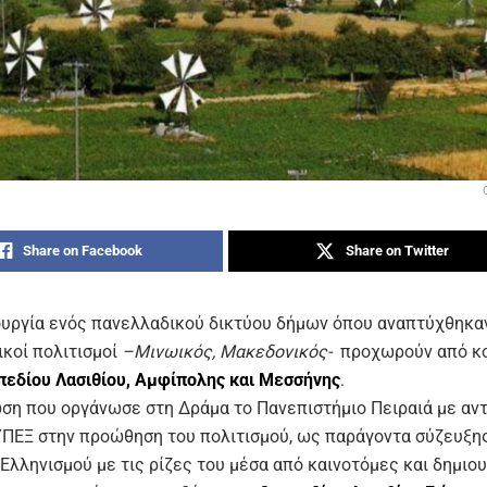
Share on Facebook
Share on Twitter
ουργία ενός πανελλαδικού δικτύου δήμων όπου αναπτύχθηκα
ικοί πολιτισμοί
–Μινωικός, Μακεδονικός-
προχωρούν από κο
εδίου Λασιθίου, Αμφίπολης και Μεσσήνης
.
ση που οργάνωσε στη Δράμα το Πανεπιστήμιο Πειραιά με αντ
ΥΠΕΞ στην προώθηση του πολιτισμού, ως παράγοντα σύζευξη
Ελληνισμού με τις ρίζες του μέσα από καινοτόμες και δημιο