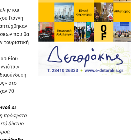
ελης και
χου Γιάννη
ναπτύχθηκαν
άσεων που θα
ν τουριστική
Λασιθίου
ννιέται»
 διασύνδεση
υς» στο
χαν 70
ινού οι
νη πρόσφατα
υτό δίκτυο
σμού,
 ανάδειξη