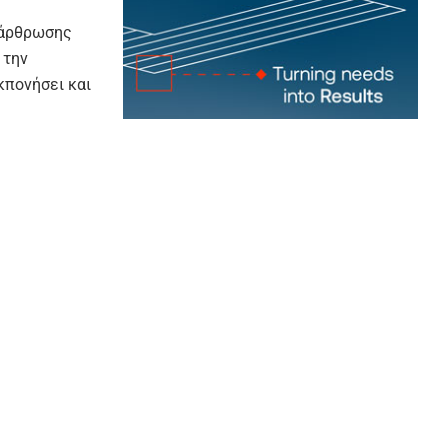
ιάρθρωσης
 την
κπονήσει και
,
στην τοπική
ικής
στυνομικού
ρύθμιση των
μένως να
ρεσίες
η.
ί από την
ς) όλων των
ληνικής
κών του