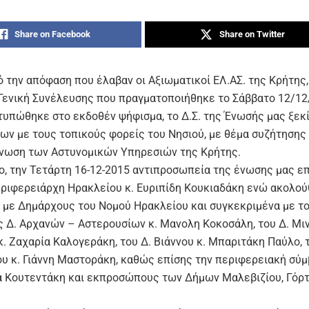
Share on Facebook
Share on Twitter
ό την απόφαση που έλαβαν οι Αξιωματικοί ΕΛ.ΑΣ. της Κρήτης
Γενική Συνέλευσης που πραγματοποιήθηκε το Σάββατο 12/12
τυπώθηκε στο εκδοθέν ψήφισμα, το Δ.Σ. της Ένωσής μας ξεκ
ων με τους τοπικούς φορείς του Νησιού, με θέμα συζήτησης
νωση των Αστυνομικών Υπηρεσιών της Κρήτης.
ο, την Τετάρτη 16-12-2015 αντιπροσωπεία της ένωσης μας 
εριφερειάρχη Ηρακλείου κ. Ευριπίδη Κουκιαδάκη ενώ ακολο
 με Δημάρχους του Νομού Ηρακλείου και συγκεκριμένα με τ
 Δ. Αρχανών – Αστερουσίων κ. Μανολη Κοκοσάλη, του Δ. Μι
. Ζαχαρία Καλογεράκη, του Δ. Βιάννου κ. Μπαριτάκη Παύλο, 
υ κ. Γιάννη Μαστοράκη, καθώς επίσης την περιφερειακή σύμ
α Κουτεντάκη και εκπροσώπους των Δήμων Μαλεβιζίου, Γόρτ