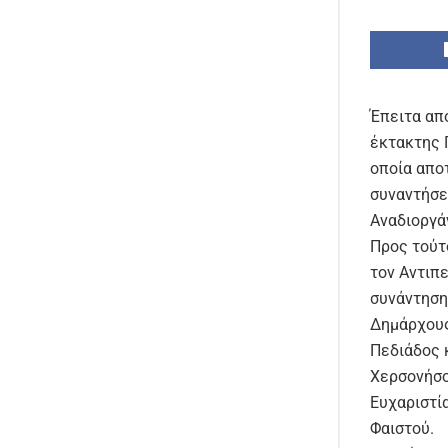
Έπειτα απ
έκτακτης 
οποία απο
συναντήσε
Αναδιοργά
Προς τούτ
τον Αντιπ
συνάντηση
Δημάρχους
Πεδιάδος κ
Χερσονήσο
Ευχαριστί
Φαιστού.