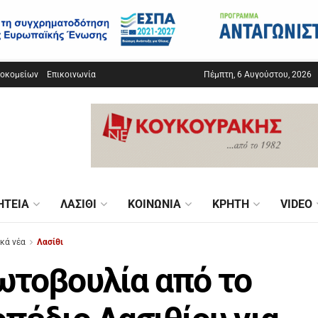
σοκομείων
Επικοινωνία
Πέμπτη, 6 Αυγούστου, 2026
ΗΤΕΊΑ
ΛΑΣΊΘΙ
ΚΟΙΝΩΝΊΑ
ΚΡΉΤΗ
VIDEO
ικά νέα
Λασίθι
τοβουλία από το