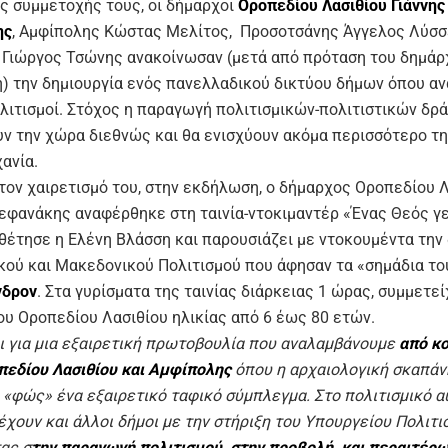
ες συμμετοχής τους, οι δήμαρχοι
Οροπεδίου Λασιθίου Γιάννης
ης
, Αμφίπολης Κώστας Μελίτος, Προσοτσάνης Άγγελος Λύσσ
Γιώργος Τσώνης ανακοίνωσαν (μετά από πρόταση του δημάρ
) την δημιουργία ενός πανελλαδικού δικτύου δήμων όπου α
ολιτισμοί. Στόχος η παραγωγή πολιτισμικών-πολιτιστικών δρ
ν την χώρα διεθνώς και θα ενισχύουν ακόμα περισσότερο τη
ανία.
τον χαιρετισμό του, στην εκδήλωση, ο δήμαρχος Οροπεδίου 
τεφανάκης αναφέρθηκε στη ταινία-ντοκιμαντέρ «Ένας Θεός γε
θέτησε η Ελένη Βλάσση και παρουσιάζει με ντοκουμέντα την
κού και Μακεδονικού Πολιτισμού που άφησαν τα «σημάδια το
νδρον
. Στα γυρίσματα της ταινίας διάρκειας 1 ώρας, συμμετεί
ου Οροπεδίου Λασιθίου ηλικίας από 6 έως 80 ετών.
ι για μια εξαιρετική πρωτοβουλία που αναλαμβάνουμε
από κο
πεδίου Λασιθίου και Αμφίπολης
όπου η αρχαιολογική σκαπά
 «φώς» ένα εξαιρετικό ταφικό σύμπλεγμα. Στο πολιτισμικό α
χουν και άλλοι δήμοι με την στήριξη του Υπουργείου Πολιτι
ας σ
την παραγωγή πολιτισμού, στην προβολή, και περαιτέρω