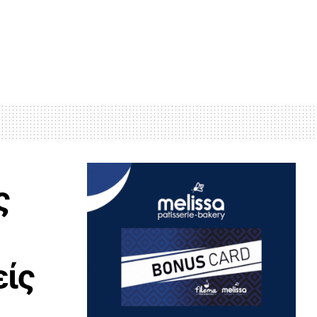
ς
είς