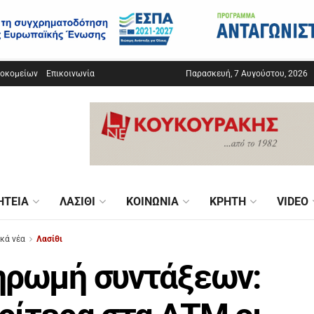
σοκομείων
Επικοινωνία
Παρασκευή, 7 Αυγούστου, 2026
ΗΤΕΊΑ
ΛΑΣΊΘΙ
ΚΟΙΝΩΝΊΑ
ΚΡΉΤΗ
VIDEO
ικά νέα
Λασίθι
ηρωμή συντάξεων: