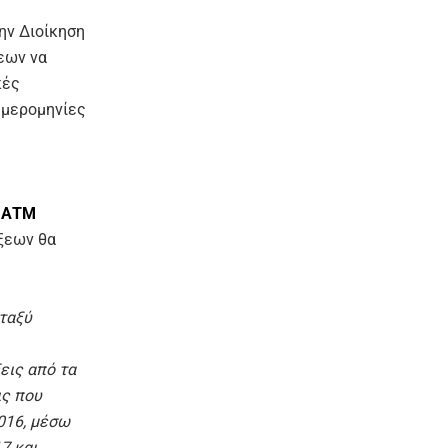
ην Διοίκηση
εων να
κές
ημερομηνίες
α ΑΤΜ
άξεων θα
ταξύ
εις από τα
ις που
016, μέσω
7 και