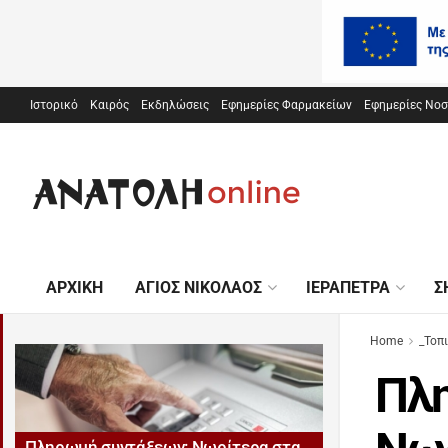
Ιστορικό
Καιρός
Εκδηλώσεις
Εφημερίες Φαρμακείων
Εφημερίες Νο
ΑΡΧΙΚΉ
ΆΓΙΟΣ ΝΙΚΌΛΑΟΣ
ΙΕΡΆΠΕΤΡΑ
Σ
Home
_Τοπ
Πλ
Πληρωμή συντάξεων: Νωρίτερα στα