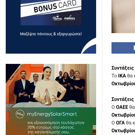
Συντάξεις
Το
ΙΚΑ
θα 
Οκτωβρίο
Συντάξεις
Ο
ΟΑΕΕ
θα
Οκτωβρίο
Ο
ΟΓΑ
θα κ
Οκτωβρίο