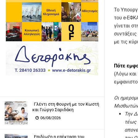
Το Υπουργ
του e-ΕΦΚ
γίνεται στ
συντάξεις
με τις κύρ
Πότε εμφα
(Λόγω και
εμφανιστο
Οι ημερομ
Γλέντι στη Φουρνή με τον Κωστή
Μισθωτών 
και Γιώργο Σαριδάκη
Την Δ
06/08/2026
τέως 
απονε
Επιδίωξη η επέκταση του
του Ο