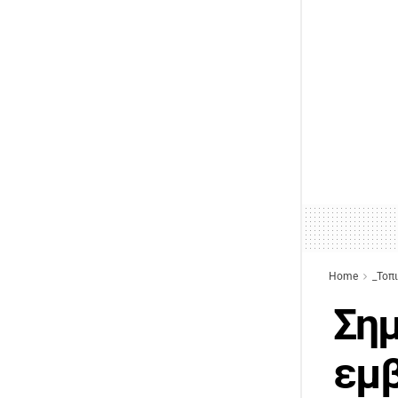
Home
_Τοπ
Σημ
εμβ