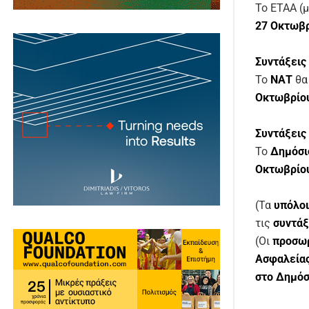
Το
ΕΤΑΑ (
27 Οκτωβ
Συντάξει
Το
ΝΑΤ
θα
Οκτωβρίο
Συντάξεις
Το
Δημόσι
Οκτωβρίο
(Τα
υπόλοι
τις
συντάξ
(Οι
προσωρ
Ασφαλεία
στο Δημόσ