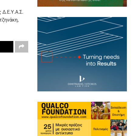
Δ.Ε.Υ.Α.Σ.
τζηνάκη,