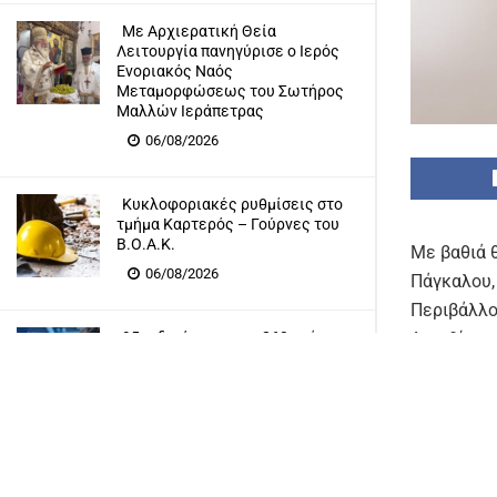
Με Αρχιερατική Θεία
Λειτουργία πανηγύρισε ο Ιερός
Ενοριακός Ναός
Μεταμορφώσεως του Σωτήρος
Μαλλών Ιεράπετρας
06/08/2026
Κυκλοφοριακές ρυθμίσεις στο
τμήμα Καρτερός – Γούρνες του
Β.Ο.Α.Κ.
Με βαθιά 
06/08/2026
Πάγκαλου,
Περιβάλλο
95 ειδικότητες και 860 τμήματα
Λασιθίου.
στις Δημόσιες Σ.Α.Ε.Κ. για το
Ο εκλιπών
εκπαιδευτικό έτος 2026-2027
και υψηλό
06/08/2026
Κατά τη δ
γνώσεις, 
έργων για
LOAD MORE