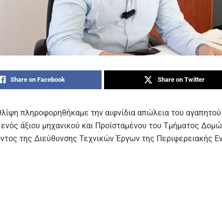
Share on Facebook
Share on Twitter
θλίψη πληροφορηθήκαμε την αιφνίδια απώλεια του αγαπητού
 ενός άξιου μηχανικού και Προϊσταμένου του Τμήματος Δομώ
ντος της Διεύθυνσης Τεχνικών Έργων της Περιφερειακής Ε
 υπήρξε ένας εξαιρετικός επιστήμονας και άνθρωπος, με ήθο
 αίσθημα ευθύνης.
ιάρκεια της πολύχρονης συνεργασίας μας, συνέβαλε καθοριστ
την εμπειρία και τη συνεργατική του διάθεση στην προώθηση
 τον τόπο μας όπως ο καθαρισμός όλων των ποταμών και ρε