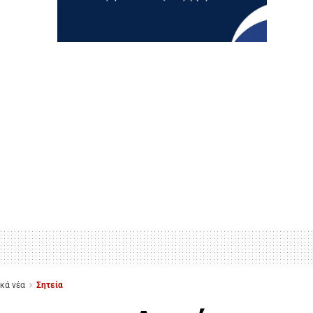
ικά νέα
Σητεία