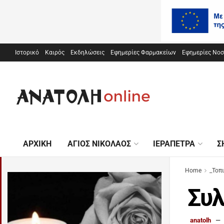
Ιστορικό
Καιρός
Εκδηλώσεις
Εφημερίες Φαρμακείων
Εφημερίες Νο
ΑΡΧΙΚΉ
ΆΓΙΟΣ ΝΙΚΌΛΑΟΣ
ΙΕΡΆΠΕΤΡΑ
Σ
Home
_Τοπ
Συλ
anatolh