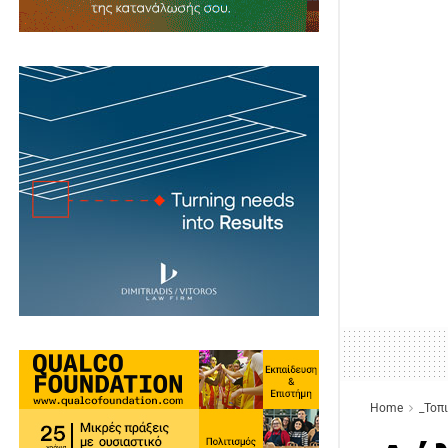
Home
_Τοπ