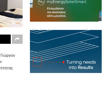
 Γιώργου
ν
νότητας
ς, συνέπεια
ικά με τις
 σημαντικών
μάτων της