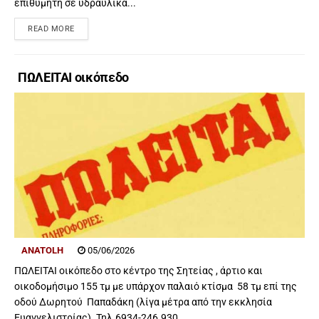
επιθυμητή σε υδραυλικά...
READ MORE
ΠΩΛΕΙΤΑΙ οικόπεδο
ANATOLH
05/06/2026
ΠΩΛΕΙΤΑΙ οικόπεδο στο κέντρο της Σητείας , άρτιο και
οικοδομήσιμο 155 τμ με υπάρχον παλαιό κτίσμα 58 τμ επί της
οδού Δωρητού Παπαδάκη (λίγα μέτρα από την εκκλησία
Ευαγγελιστρίας). Τηλ.6934-246.930...