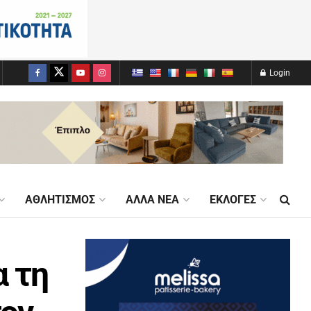
Login
ΑΘΛΗΤΙΣΜΌΣ
ΆΛΛΑ ΝΈΑ
ΕΚΛΟΓΈΣ
α τη