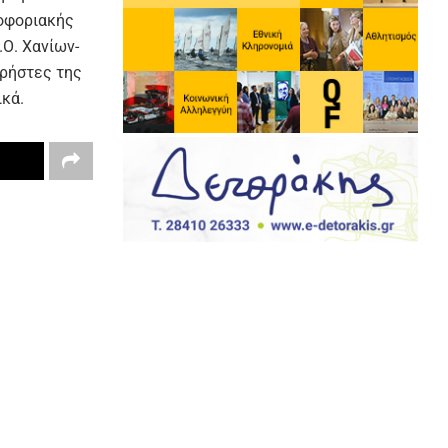
λοφοριακής
.Ο. Χανίων-
χρήστες της
ικά.