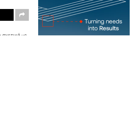
 σχετικά με
κησης, θεωρώ
ε έναν
να ξεκινά
γείται, δεν
νία. Γι’
 επιτυχίες,
οσφέρει ο