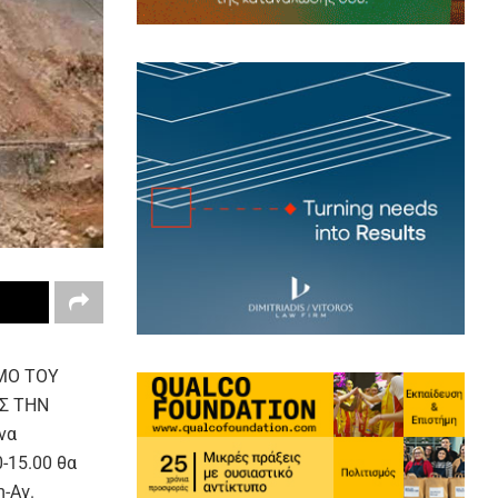
ΟΜΟ ΤΟΥ
Σ ΤΗΝ
να
0-15.00
θα
-Αγ.