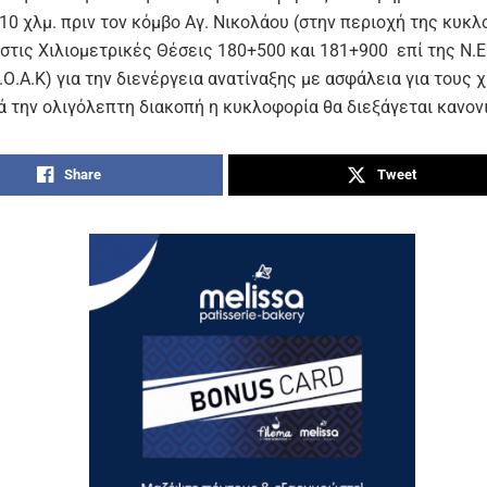
10 χλμ. πριν τον κόμβο Αγ. Νικολάου (στην περιοχή της κυκ
 στις Χιλιομετρικές Θέσεις
180+500 και 181+900
επί της Ν.Ε
.Ο.Α.Κ) για την διενέργεια ανατίναξης με ασφάλεια για τους 
ά την ολιγόλεπτη διακοπή η κυκλοφορία θα διεξάγεται κανον
Share
Tweet