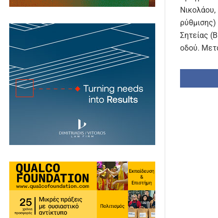
Νικολάου, 
ρύθμισης)
Σητείας (Β
οδού. Μετ