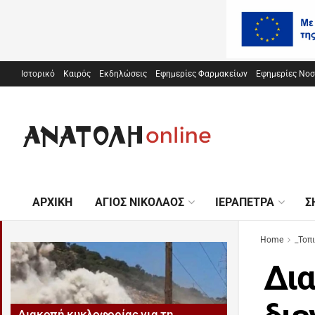
Ιστορικό
Καιρός
Εκδηλώσεις
Εφημερίες Φαρμακείων
Εφημερίες Νο
ΑΡΧΙΚΉ
ΆΓΙΟΣ ΝΙΚΌΛΑΟΣ
ΙΕΡΆΠΕΤΡΑ
Σ
Home
_Τοπ
Δια
Διακοπή κυκλοφορίας για τη