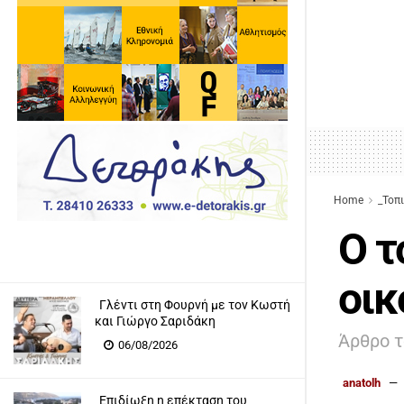
Home
_Τοπ
Ο τ
οικ
Γλέντι στη Φουρνή με τον Κωστή
και Γιώργο Σαριδάκη
Άρθρο 
06/08/2026
anatolh
Επιδίωξη η επέκταση του