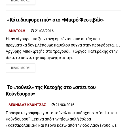
READ MORE
«Κάτι διαφορετικό» στο «Μικρό Φεστιβάλ»
ANATOLH
21/03/2016
Ήταν σίγουρα μια ζωντανή εμφάνιση από αυτές που
πραγματικά δεν βλέπουμε καθόλου συχνά στην περιφέρεια. Οι
Αργύρης Μπακιρτζής στο τραγούδι, Γιώργος Πατεράκης στην
ιδέα, το πιάνο, την παραγωγή και την...
READ MORE
Το «τούνελ» της Κατοχής στο «σπίτι του
Κούνδουρου»
ΛΕΩΝΊΔΑΣ ΚΛΏΝΤΖΑΣ
21/03/2016
Πρόσφατα γράψαμε για το τούνελ που υπάρχει στο "σπίτι του
Κούνδουρου". Ξεκινά από την πίσω αυλή (τώρα
«Κατσαρολάκια») και περνά κάτω από την οδό Λασθένους, με