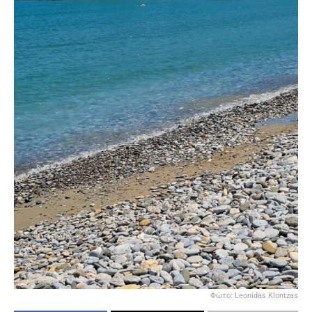
Φώτο: Leonidas Klontzas