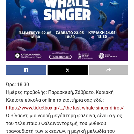
Ώρα: 18:30
Ημέρες προβολής: Παρασκευή, Σάββατο, Κυριακή
Κλείστε εύκολα
online
τα εισιτήρια σας εδώ:
https://www.ticketbox.gr/…/the-last-whale-singer-driros/
Ο Βίνσεντ, μια νεαρή μεγάπτερη φάλαινα, είναι ο γιος
του τελευταίου Φαλαινοντορεμή, του μυθικού
τραγουδιστή των ωκεανών, η μαγική μελωδία του