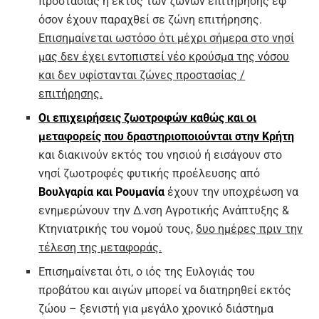
προστασίας ή εκτός των ζωνών επιτήρησης εφ’
όσον έχουν παραχθεί σε ζώνη επιτήρησης.
Επισημαίνεται ωστόσο ότι μέχρι σήμερα στο νησί
μας δεν έχει εντοπιστεί νέο κρούσμα της νόσου
και δεν υφίστανται ζώνες προστασίας /
επιτήρησης.
Οι επιχειρήσεις ζωοτροφών καθώς και οι
μεταφορείς που δραστηριοποιούνται στην Κρήτη
και διακινούν εκτός του νησιού ή εισάγουν στο
νησί ζωοτροφές φυτικής προέλευσης από
Βουλγαρία και Ρουμανία
έχουν την υποχρέωση να
ενημερώνουν την Δ.νση Αγροτικής Ανάπτυξης &
Κτηνιατρικής του νομού τους,
δυο ημέρες πριν την
τέλεση της μεταφοράς.
Επισημαίνεται ότι, ο ιός της Ευλογιάς του
προβάτου και αιγών μπορεί να διατηρηθεί εκτός
ζώου – ξενιστή για μεγάλο χρονικό διάστημα