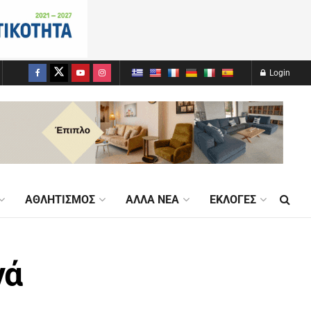
Login
ΑΘΛΗΤΙΣΜΌΣ
ΆΛΛΑ ΝΈΑ
ΕΚΛΟΓΈΣ
νά