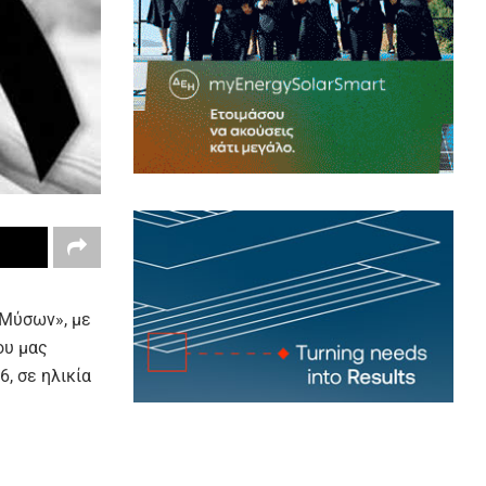
 Μύσων», με
ου μας
, σε ηλικία
ίσθημα
νο το