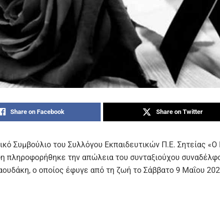
Share on Facebook
Share on Twitter
τικό Συμβούλιο του Συλλόγου Εκπαιδευτικών Π.Ε. Σητείας «Ο
ψη πληροφορήθηκε την απώλεια του συνταξιούχου συναδέλφ
αουδάκη, ο οποίος έφυγε από τη ζωή το Σάββατο 9 Μαΐου 2026
 Μιαουδάκης υπηρέτησε με αφοσίωση, συνέπεια και υψηλό α
η δημόσια εκπαίδευση για πολλές δεκαετίες, αφήνοντας έντο