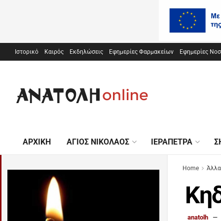
Ιστορικό
Καιρός
Εκδηλώσεις
Εφημερίες Φαρμακείων
Εφημερίες Νο
ΑΡΧΙΚΉ
ΆΓΙΟΣ ΝΙΚΌΛΑΟΣ
ΙΕΡΆΠΕΤΡΑ
Σ
Home
Άλλα
Κηδ
anatolh