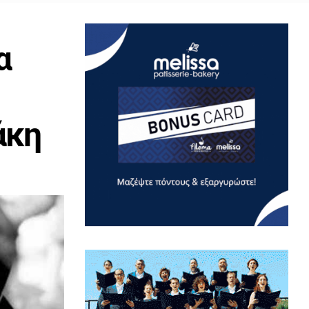
ια
άκη