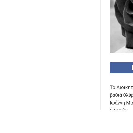
Το Διοικη
βαθιά θλί
Ιωάννη Μι
87 ετών.
Ο Ιωάννης
ευθύνης τ