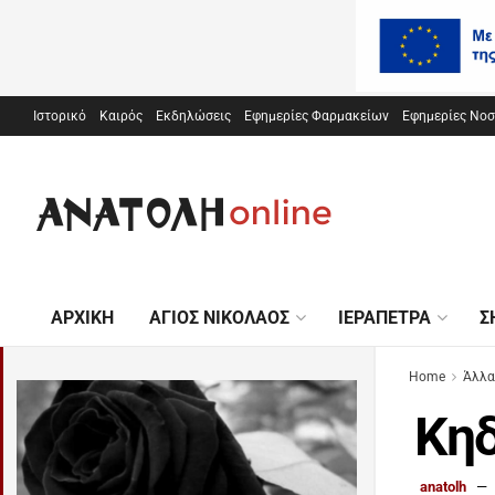
Ιστορικό
Καιρός
Εκδηλώσεις
Εφημερίες Φαρμακείων
Εφημερίες Νο
ΑΡΧΙΚΉ
ΆΓΙΟΣ ΝΙΚΌΛΑΟΣ
ΙΕΡΆΠΕΤΡΑ
Σ
Home
Άλλα
Κηδ
anatolh