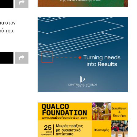
ια στον
ύ του.