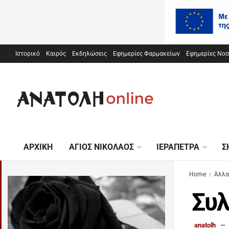
Ιστορικό
Καιρός
Εκδηλώσεις
Εφημερίες Φαρμακείων
Εφημερίες Νο
ΑΡΧΙΚΉ
ΆΓΙΟΣ ΝΙΚΌΛΑΟΣ
ΙΕΡΆΠΕΤΡΑ
Σ
Home
Άλλα
Συλ
anatolh