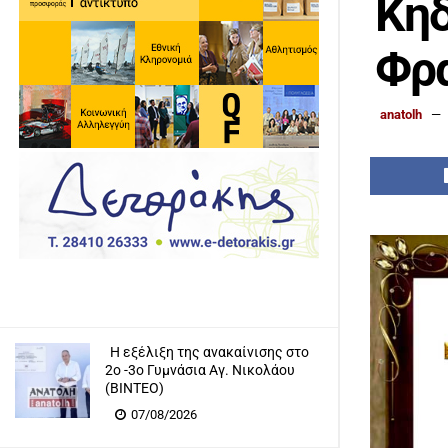
Κηδ
Φρ
anatolh
Η εξέλιξη της ανακαίνισης στο
2ο -3ο Γυμνάσια Αγ. Νικολάου
(ΒΙΝΤΕΟ)
07/08/2026