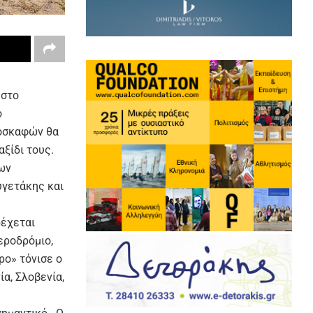
 στο
ο
ροσκαφών θα
ξίδι τους.
ων
υγετάκης και
δέχεται
εροδρόμιο,
ρο» τόνισε ο
α, Σλοβενία,