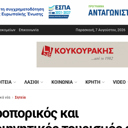
σοκομείων
Επικοινωνία
Παρασκευή, 7 Αυγούστου, 2026
ΗΤΕΊΑ
ΛΑΣΊΘΙ
ΚΟΙΝΩΝΊΑ
ΚΡΉΤΗ
VIDEO
ικά νέα
Σητεία
οπορικός και