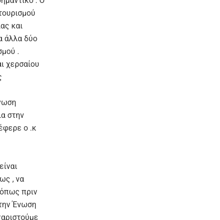
ημαντικό . Ο
 τουρισμού
ας και
α άλλα δύο
σμού .
αι χερσαίου
ς
Ένωση
ια στην
έφερε ο .κ
είναι
ς , να
 όπως πριν
 την Ένωση
χαριστούμε