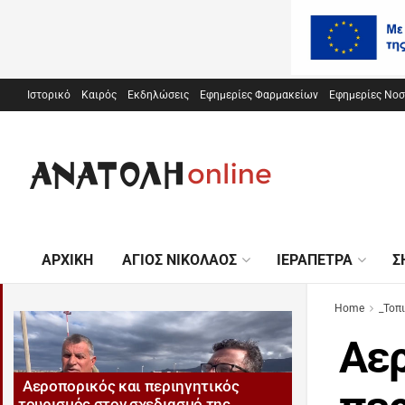
Ιστορικό
Καιρός
Εκδηλώσεις
Εφημερίες Φαρμακείων
Εφημερίες Νο
ΑΡΧΙΚΉ
ΆΓΙΟΣ ΝΙΚΌΛΑΟΣ
ΙΕΡΆΠΕΤΡΑ
Σ
Home
_Τοπ
Αερ
Αεροπορικός και περιηγητικός
τουρισμός στον σχεδιασμό της