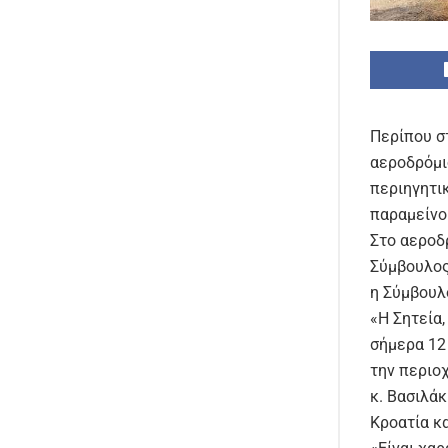
Περίπου σ
αεροδρόμι
περιηγητι
παραμείνο
Στο αεροδ
Σύμβουλος
η Σύμβουλ
«Η Σητεία
σήμερα 12
την περιοχ
κ. Βασιλά
Κροατία κα