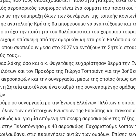
ά μας που τους υποδεχόμαστε. Η ποιότητα για εμάς είναι το σ
κός αεροπορικός τουρισμός είναι ένα κομμάτι του ποιοτικού
να με την σύμπραξη όλων των δυνάμεων της τοπικής κοινωνί
 της ανατολικής Κρήτης θα μπορέσουμε να αναπτύξουμε και τ
ε στόχο την ποιότητα του θαλάσσιου και του χερσαίου τουρι
είχαμε επίσκεψη από την αμερικάνικη εταιρεία θαλάσσιου κ
, όπου σκοπεύουν μέσα στο 2027 να εντάξουν τη Σητεία στου
ύς τους».
 Βασιλάκης όσο και ο κ. Φυγετάκης ευχαρίστησαν θερμά την 
ιλότων και τον Πρόεδρο της Γιώργο Τσιπριάνη για την βοήθε
 αεροσκαφών και την συνεργασία , μέσω της οποίας όπως αν
, η Σητεία αποτέλεσε ένα σταθμό της συγκεκριμένης ομάδας
ν .
ούμε σε συνεργασία με την Ένωση Ελλήνων Πιλότων η οποία 
 όλων των αντίστοιχων Ενώσεων της Ευρώπης και παγκοσμίω
ταθμός και για μία επόμενη επίσκεψη αεροσκαφών της τάξης
α στην Πελοπόννησο με 40 αεροσκάφη. Ευχαριστούμε λοιπόν
εριλαμβάνει στις περιηγήσεις αυτών των ομάδων. Επίσης ευ