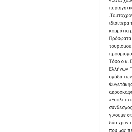
«Είναι χαρ
περιηγητι
.Ταυτόχρο
ιδιαίτερα
κομμάτια μ
Πρόσφατα 
τουρισμού
προορισμο
Τόσο ο κ.
Ελλήνων Π
ομάδα των
Φυγετάκης
αεροσκαφώ
«Ευελπιστ
σύνδεσμος
γίνουμε σ
δύο χρόνι
που μας π