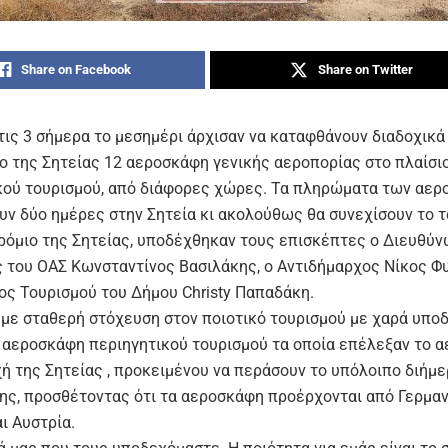
Share on Facebook
Share on Twitter
τις 3 σήμερα το μεσημέρι άρχισαν να καταφθάνουν διαδοχικά
ο της Σητείας 12 αεροσκάφη γενικής αεροπορίας στο πλαίσι
κού τουρισμού, από διάφορες χώρες. Τα πληρώματα των αε
υν δύο ημέρες στην Σητεία κι ακολούθως θα συνεχίσουν το τα
ρόμιο της Σητείας, υποδέχθηκαν τους επισκέπτες ο Διευθύν
 του ΟΑΣ Κωνσταντίνος Βασιλάκης, ο Αντιδήμαρχος Νίκος Φ
ος Τουρισμού του Δήμου Christy Παπαδάκη.
, με σταθερή στόχευση στον ποιοτικό τουρισμού με χαρά υπο
 αεροσκάφη περιηγητικού τουρισμού τα οποία επέλεξαν το α
ή της Σητείας , προκειμένου να περάσουν το υπόλοιπο διήμε
κης, προσθέτοντας ότι τα αεροσκάφη προέρχονται από Γερμανί
ι Αυστρία.