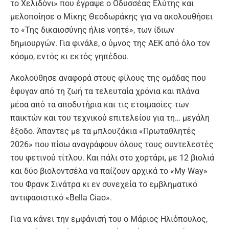
το Χελιδόνι» που έγραψε ο Οδυσσέας Ελύτης και
μελοποίησε ο Μίκης Θεοδωράκης για να ακολουθήσει
το «Της δικαιοσύνης ήλιε νοητέ», των ίδιων
δημιουργών. Για φινάλε, ο ύμνος της ΑΕΚ από όλο τον
κόσμο, εντός κι εκτός γηπέδου.
Ακολούθησε αναφορά στους φίλους της ομάδας που
έφυγαν από τη ζωή τα τελευταία χρόνια και πλάνα
μέσα από τα αποδυτήρια και τις ετοιμασίες των
παικτών και του τεχνικού επιτελείου για τη… μεγάλη
έξοδο. Άπαντες με τα μπλουζάκια «Πρωταθλητές
2026» που πίσω αναγράφουν όλους τους συντελεστές
του φετινού τίτλου. Και πάλι στο χορτάρι, με 12 βιολιά
και δύο βιολοντσέλα να παίζουν αρχικά το «My Way»
του Φρανκ Σινάτρα κι εν συνεχεία το εμβληματικό
αντιφασιστικό «Bella Ciao».
Για να κάνει την εμφάνισή του ο Μάριος Ηλιόπουλος,