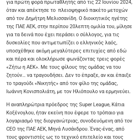
για πρώτη φορά πρωταθλητής από τις 22 Ιουνίου 2024,
όταν και απέκτησε το πλειοψηφικό πακέτο μετοχών
από τον Δημήτρη Μελισσανίδη. Ο διοικητικός ηγέτης
της ΠΑΕ ΑΕΚ, στην περίπου 20λεπτη ομιλία του, μίλησε
για τα δεινά που έχει περάσει ο σύλλογος, για τις
δυσκολίες που αντιμετωπίζει ο ελληνικός λαός,
υποσχέθηκε ακόμη μεγαλύτερες επιτυχίες από εδώ
και πέρα και ολοκλήρωσε φωνάζοντας τρεις φορές
«Ζήτω η ΑΕΚ». Με τους φίλους της ομάδας να του
ζητούν… να τραγουδήσει. Δεν το έπραξε, αν και έπαιξε
το τραγούδι «Νικητής» από τον φίλο της ομάδας,
Ιωάννη Κονισπολιάτη, με τον Ηλιόπουλο να ερμηνεύει.
Η αναπληρώτρια πρόεδρος της Super League, Κάτια
Κοξένογλου, ήταν εκείνη που έφερε το τρόπαιο για
λογαριασμό της διοργανώτριας, συνοδευόμενη από τον
CEO της ΠΑΕ ΑΕΚ, Μηνά Λυσάνδρου. Ένας-ένας, από
τους φροντιστές ως το τεχνικό επιτελείο και τους