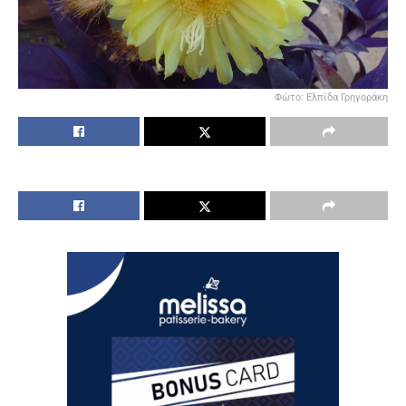
Φώτο: Ελπίδα Γρηγοράκη