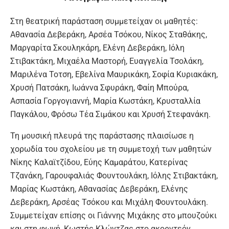
Στη θεατρική παράσταση συμμετείχαν οι μαθητές:
Αθανασία Δεβεράκη, Αρσέα Τσόκου, Νίκος Σταθάκης,
Μαργαρίτα Σκουληκάρη, Ελένη Δεβεράκη, Ιόλη
Στιβακτάκη, Μιχαέλα Μαστορή, Ευαγγελία Τσολάκη,
Μαριλένα Τοτση, Εβελίνα Μαυρικάκη, Σοφία Κυριακάκη,
Χρυσή Πατσάκη, Ιωάννα Σφυράκη, Φαίη Μπούρα,
Ασπασία Γοργογιαννή, Μαρία Κωστάκη, Κρυσταλλία
Παγκάλου, Φρόσω Τέα Σιμάκου και Χρυσή Στεφανάκη.
Τη μουσική πλευρά της παράστασης πλαισίωσε η
χορωδία του σχολείου με τη συμμετοχή των μαθητών
Νίκης Καλαϊτζίδου, Εύης Καμαράτου, Κατερίνας
Τζανάκη, Γαρουφαλιάς Φουντουλάκη, Ιόλης Στιβακτάκη,
Μαρίας Κωστάκη, Αθανασίας Δεβεράκη, Ελένης
Δεβεράκη, Αρσέας Τσόκου και Μιχάλη Φουντουλάκη.
Συμμετείχαν επίσης οι Γιάννης Μιχάκης στο μπουζούκι
και στη φωνή, Κωστής Κλώντζας στο ακορντεόν,