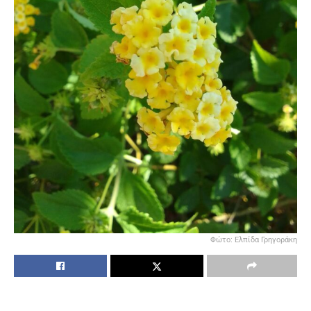
Φώτο: Ελπίδα Γρηγοράκη