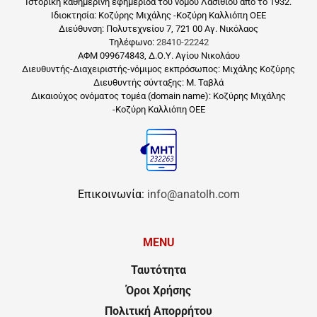
Ιστορική καθημερινή εφημερίδα του νομού Λασιθίου από το 1932.
Ιδιοκτησία: Κοζύρης Μιχάλης -Κοζύρη Καλλιόπη ΟΕΕ
Διεύθυνση: Πολυτεχνείου 7, 721 00 Αγ. Νικόλαος
Τηλέφωνο:
28410-22242
ΑΦΜ 099674843, Δ.Ο.Υ. Αγίου Νικολάου
Διευθυντής-Διαχειριστής-νόμιμος εκπρόσωπος: Μιχάλης Κοζύρης
Διευθυντής σύνταξης: Μ. Ταβλά
Δικαιούχος ονόματος τομέα (domain name): Κοζύρης Μιχάλης
-Κοζύρη Καλλιόπη ΟΕΕ
Επικοινωνία:
info@anatolh.com
MENU
Ταυτότητα
Όροι Χρήσης
Πολιτική Απορρήτου