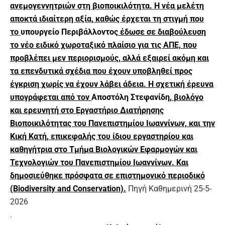
ανεμογεννητριών στη βιοποικιλότητα. Η νέα μελέτη
αποκτά ιδιαίτερη αξία, καθώς έρχεται τη στιγμή που
το
υπουργείο Περιβάλλοντος
έδωσε σε διαβούλευση
το νέο ειδικό χωροταξικό πλαίσιο για τις ΑΠΕ, που
προβλέπει μεν περιορισμούς, αλλά εξαιρεί ακόμη και
τα επενδυτικά σχέδια που έχουν υποβληθεί προς
έγκριση χωρίς να έχουν λάβει άδεια. Η σχετική έρευνα
υπογράφεται από τον
Αποστόλη Στεφανίδη
, βιολόγο
και ερευνητή στο Εργαστήριο Διατήρησης
Βιοποικιλότητας του Πανεπιστημίου Ιωαννίνων, και την
Κική Κατή, επικεφαλής του ίδιου εργαστηρίου και
καθηγήτρια στο Τμήμα Βιολογικών Εφαρμογών και
Τεχνολογιών του Πανεπιστημίου Ιωαννίνων. Και
δημοσιεύθηκε πρόσφατα σε επιστημονικό περιοδικό
(Biodiversity and Conservation).
Πηγή Καθημερινή 25-5-
2026
.