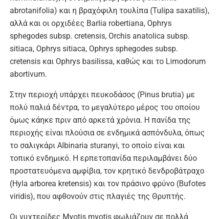
abrotanifolia) και η βραχόφιλη τουλίπα (Tulipa saxatilis),
αλλά και οι ορχιδέες Barlia robertiana, Ophrys
sphegodes subsp. cretensis, Orchis anatolica subsp.
sitiaca, Ophrys sitiaca, Ophrys sphegodes subsp.
cretensis και Ophrys basilissa, καθώς και το Limodorum
abortivum.
Στην περιοχή υπάρχει πευκοδάσος (Pinus brutia) με
πολύ παλιά δέντρα, το μεγαλύτερο μέρος του οποίου
όμως κάηκε πριν από αρκετά χρόνια. Η πανίδα της
περιοχής είναι πλούσια σε ενδημικά ασπόνδυλα, όπως
το σαλιγκάρι Albinaria sturanyi, το οποίο είναι και
τοπικό ενδημικό. Η ερπετοπανίδα περιλαμβάνει δύο
προστατευόμενα αμφίβια, τον κρητικό δενδροβάτραχο
(Hyla arborea kretensis) και τον πράσινο φρύνο (Bufotes
viridis), που αφθονούν στις πλαγιές της Θρυπτής.
Οι νυχτερίδες Myotis myotis φωλιάζουν σε πολλά