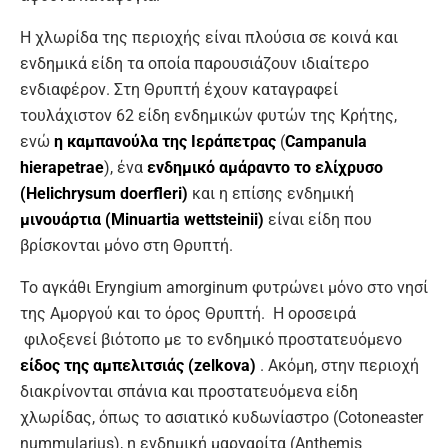
Η χλωρίδα της περιοχής είναι πλούσια σε κοινά και
ενδημικά είδη τα οποία παρουσιάζουν ιδιαίτερο
ενδιαφέρον. Στη Θρυπτή έχουν καταγραφεί
τουλάχιστον 62 είδη ενδημικών φυτών της Κρήτης,
ενώ
η καμπανούλα της Ιεράπετρας
(
Campanula
hierapetrae
), ένα
ενδημικό αμάραντο το ελίχρυσο
(Helichrysum doerfleri)
και η επίσης ενδημική
μινουάρτια (Minuartia wettsteinii)
είναι είδη που
βρίσκονται μόνο στη Θρυπτή.
Το αγκάθι Eryngium amorginum φυτρώνει μόνο στο νησί
της Αμοργού και το όρος Θρυπτή. Η οροσειρά
φιλοξενεί βιότοπο με το ενδημικό προστατευόμενο
είδος της αμπελιτσιάς (zelkova)
. Ακόμη, στην περιοχή
διακρίνονται σπάνια και προστατευόμενα είδη
χλωρίδας, όπως το ασιατικό κυδωνίαστρο (Cotoneaster
nummularius), η ενδημική μαργαρίτα (Anthemis