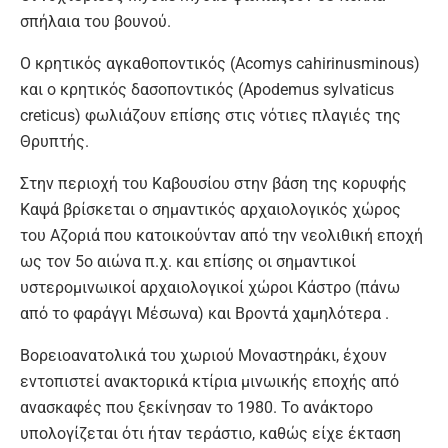
σπήλαια του βουνού.
Ο κρητικός αγκαθοποντικός (Acomys cahirinusminous)
και ο κρητικός δασοποντικός (Apodemus sylvaticus
creticus) φωλιάζουν επίσης στις νότιες πλαγιές της
Θρυπτής.
Στην περιοχή του Καβουσίου στην βάση της κορυφής
Καψά βρίσκεται ο σημαντικός αρχαιολογικός χώρος
του Αζοριά που κατοικούνταν από την νεολιθική εποχή
ως τον 5ο αιώνα π.χ. και επίσης οι σημαντικοί
υστερομινωικοί αρχαιολογικοί χώροι Κάστρο (πάνω
από το φαράγγι Μέσωνα) και Βροντά χαμηλότερα .
Βορειοανατολικά του χωριού Μοναστηράκι, έχουν
εντοπιστεί ανακτορικά κτίρια μινωικής εποχής από
ανασκαφές που ξεκίνησαν το 1980. Το ανάκτορο
υπολογίζεται ότι ήταν τεράστιο, καθώς είχε έκταση