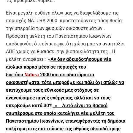
τις προσβάλει νομικά .
Είναι μεγάλη ευθύνη όλων μας να διαφυλάξουμε τις
περιοχές NATURA 2000 προστατεύοντας πάση θυσία
την υπεραξία των φυσικών οικοσυστημάτων .
Πρόσφατη μελέτη του Πανεπιστημίου Ιωαννίνων
αποδεικνύει ότι είναι εφικτό η χώρα μας να αναπτύξει
ΑΠΕ χωρίς να θυσιάσει την βιοποικιλότητα της . Η
μελέτη αναφέρει : «
Α
ν δεν αδειοδοτήσουμε νέα
αιολικά πάρκα μέσα σε περιοχές του
δικτύου
Natura
2000 και σε αδιατάρακτα
οικοσυστήματα, τότε μπορούμε και πάλι όχι απλώς να
επιτύχουμε τους εθνικούς μας στόχους σε
ανανεώσιμες πηγές
ενέργειας
,
αλλά και να τους
υπερβούμε κατά 30%
. »
Αυτό είναι το βασικό
συμπέρασμα στο οποίο καταλήγει νέα μελέτη του
Πανεπιστημίου Ιωαννίνων, επαναφέροντας τη δημόσια
συζήτηση στις επιπτώσεις της αθρόας αδειοδότησης