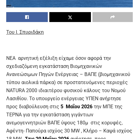
Του Ι. Σπυριδάκη
ΝΕΑ αρνητική εξέλιξη είχαμε όσον αφορά την
σχεδιαζόμενη εγκατάσταση Βιομηχανικών
Ανανεώσιμων Πηγών Ενέργειας – ΒΑΠΕ (βιομηχανικού
τύπου αιολικά πάρκα) σε προστατευόμενες περιοχές
NATURA 2000 ιδιαιτέρου φυσικού κάλους του Νομού
Λασιθίου. To υπουργείο ενέργειας ΥΠΕΝ ανήρτησε
προς διαβούλευση στις
5 Μαΐου 2026
την ΜΠΕ της
ΤΕΡΝΑ για την εγκατάσταση γιγάντιων
ανεμογεννητριών ΒΑΠΕ ύψους 180μ στις κορυφές,
Αφέντη- Παπούρα ισχύος 30 MW , Κλήρο – Καψά ισχύος
18 MW.
Στις 20 Μαΐου 2026
ανήρτησε προς