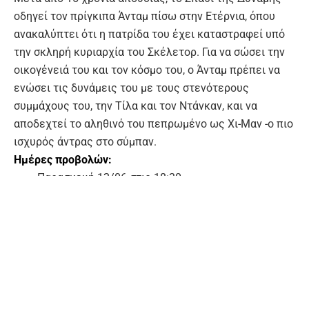
οδηγεί τον πρίγκιπα Άνταμ πίσω στην Ετέρνια, όπου
ανακαλύπτει ότι η πατρίδα του έχει καταστραφεί υπό
την σκληρή κυριαρχία του Σκέλετορ. Για να σώσει την
οικογένειά του και τον κόσμο του, ο Άνταμ πρέπει να
ενώσει τις δυνάμεις του με τους στενότερους
συμμάχους του, την Τίλα και τον Ντάνκαν, και να
αποδεχτεί το αληθινό του πεπρωμένο ως Χι-Μαν -ο πιο
ισχυρός άντρας στο σύμπαν.
Ημέρες προβολών:
Παρασκευή 12/06 στις 18:30
Δευτέρα 15/06 στις 21:15
Τρίτη 16/06 στις 18:30
Τετάρτη 17/06 στις 18:30
Κλείστε εύκολα online τα εισιτήρια σας εδώ:
https://www.ticketbox.gr/ekd…/masters-of-the-universe-